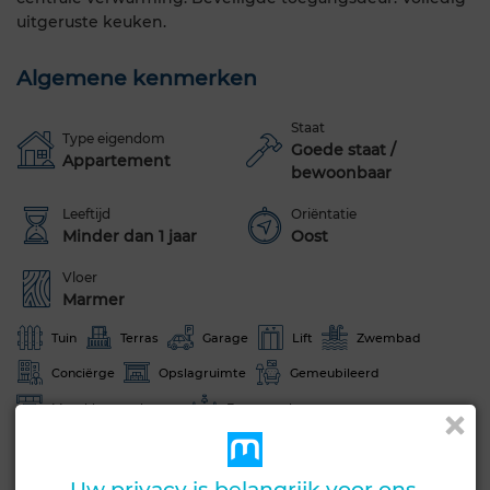
uitgeruste keuken.
Algemene kenmerken
Staat
Type eigendom
Goede staat /
Appartement
bewoonbaar
Leeftijd
Oriëntatie
Minder dan 1 jaar
Oost
Vloer
Marmer
Tuin
Terras
Garage
Lift
Zwembad
Conciërge
Opslagruimte
Gemeubileerd
Marokkaanse lounge
Europese lounge
Satelliet schotel
Air conditioning
Verwarming
Beveiliging
Verstevigde deur
Uitgeruste keuken
Uw privacy is belangrijk voor ons.