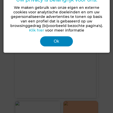
Koelkast
Oven
Tv
Vaatwasser
We maken gebruik van onze eigen en externe
cookies voor analytische doeleinden en om uw
Magnetron
gepersonaliseerde advertenties te tonen op basis
van een profiel dat is gebaseerd op uw
browsinggedrag (bijvoorbeeld bezochte pagina's).
Zie meer foto's
Klik hier
voor meer informatie
Ok