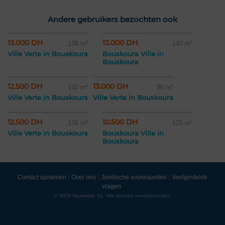
Andere gebruikers bezochten ook
13.000 DH
13.000 DH
138 m²
140 m²
Ville Verte in Bouskoura
Bouskoura Ville in
Bouskoura
12.500 DH
13.000 DH
140 m²
90 m²
Ville Verte in Bouskoura
Ville Verte in Bouskoura
12.500 DH
10.500 DH
138 m²
125 m²
Ville Verte in Bouskoura
Bouskoura Ville in
Bouskoura
Contact opnemen
Over ons
Juridische voorwaarden
Veelgestelde
vragen
© 2026 Mubawab SL. Alle rechten voorbehouden.