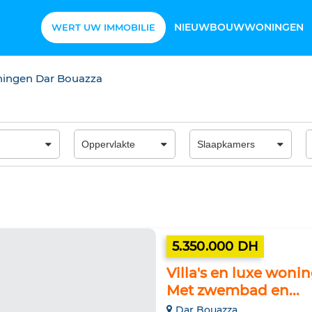
NIEUWBOUWWONINGEN
WERT UW IMMOBILIE
oningen Dar Bouazza
5.350.000 DH
Villa's en luxe woni
Met zwembad en...
Dar Bouazza