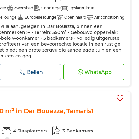
 zee
Zwembad
Conciërge
Opslagruimte
e lounge
Europese lounge
Open haard
Air conditioning
villa aan, gelegen in Dar Bouazza, binnen een
Verstevigde deur
Uitgeruste keuken
Koelkast
Oven
-Kenmerken :-- - Terrein: 550m² - Gebouwd oppervlak:
bbele woonkamer - 3 badkamers - Volledig uitgeruste
ofiteert van een bevoorrechte locatie in een rustige
et biedt een grote zorgvuldig aangelegde tuin en een
buren en geg...
Bellen
WhatsApp
1,0 m² in Dar Bouazza, Tamaris1
4 Slaapkamers
3 Badkamers