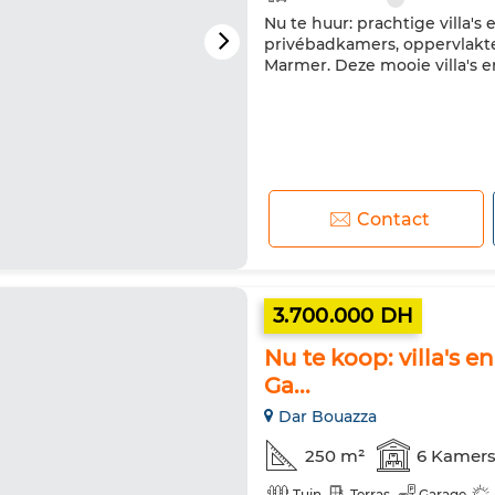
Nu te huur: prachtige villa's
privébadkamers, oppervlakte
Marmer. Deze mooie villa's
Contact
3.700.000 DH
Nu te koop: villa's 
Ga...
Dar Bouazza
250 m²
6 Kamer
Tuin
Terras
Garage