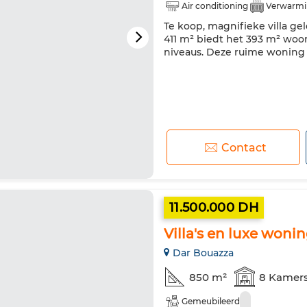
Air conditioning
Verwarmi
Te koop, magnifieke villa ge
411 m² biedt het 393 m² woo
niveaus. Deze ruime woning i
Contact
11.500.000 DH
Villa's en luxe woni
Dar Bouazza
850 m²
8 Kamer
Gemeubileerd