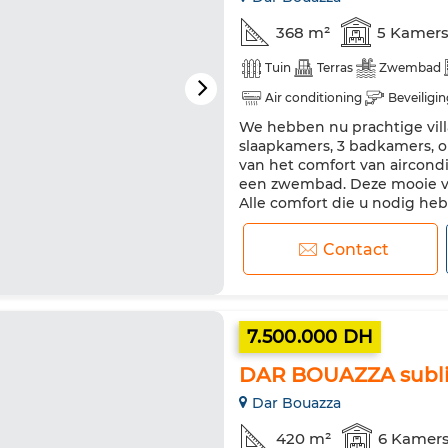
368 m²
5 Kamer
Tuin
Terras
Zwembad
Air conditioning
Beveiligin
We hebben nu prachtige villa
slaapkamers, 3 badkamers, o
van het comfort van aircond
een zwembad. Deze mooie vi
Alle comfort die u nodig he
slapen vanwege het beveiling
Contact
7.500.000 DH
DAR BOUAZZA sublie
Dar Bouazza
420 m²
6 Kamer