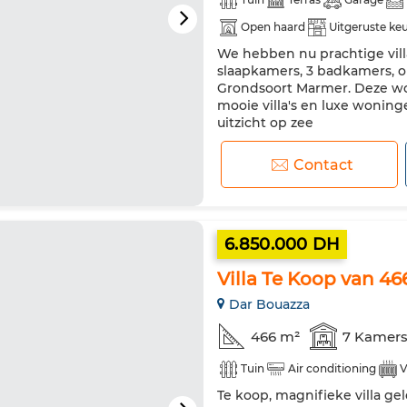
Open haard
Uitgeruste ke
We hebben nu prachtige villa
slaapkamers, 3 badkamers, op
Grondsoort Marmer. Deze won
mooie villa's en luxe woni
uitzicht op zee
Contact
6.850.000 DH
Villa Te Koop van 46
Dar Bouazza
466 m²
7 Kamer
Tuin
Air conditioning
V
Te koop, magnifieke villa ge