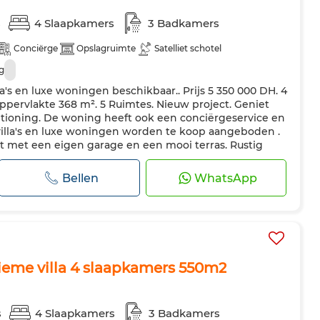
s
4 Slaapkamers
3 Badkamers
Conciërge
Opslagruimte
Satelliet schotel
g
's en luxe woningen beschikbaar.. Prijs 5 350 000 DH. 4
ppervlakte 368 m². 5 Ruimtes. Nieuw project. Geniet
itioning. De woning heeft ook een conciërgeservice en
lla's en luxe woningen worden te koop aangeboden .
bt met een eigen garage en een mooi terras. Rustig
ssysteem. Er is ook ee...
Bellen
WhatsApp
me villa 4 slaapkamers 550m2
s
4 Slaapkamers
3 Badkamers