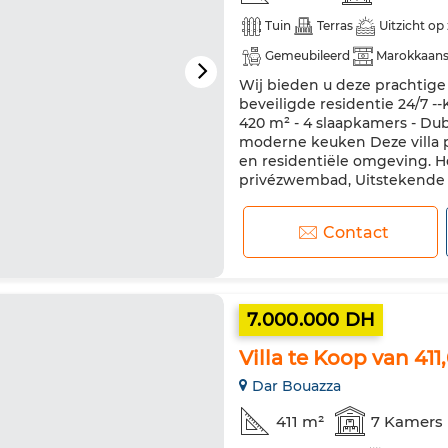
Tuin
Terras
Uitzicht op
Gemeubileerd
Marokkaans
Wij bieden u deze prachtige 
Beveiliging
Dubbel glas
beveiligde residentie 24/7 -
Vaatwasser
Magnetron
420 m² - 4 slaapkamers - Du
moderne keuken Deze villa pr
en residentiële omgeving. H
privézwembad, Uitstekende 
Contact
7.000.000 DH
Villa te Koop van 41
Dar Bouazza
411 m²
7 Kamers