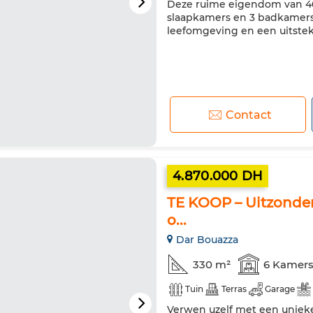
Deze ruime eigendom van 4
slaapkamers en 3 badkamers
leefomgeving en een uitsteke
Contact
4.870.000 DH
TE KOOP – Uitzonderl
o...
Dar Bouazza
330 m²
6 Kamer
Tuin
Terras
Garage
Verwen uzelf met een unieke