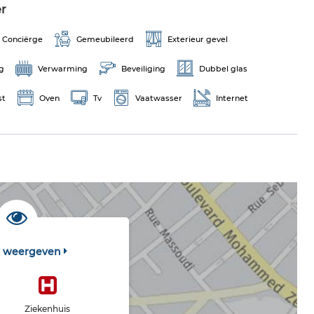
r
Conciërge
Gemeubileerd
Exterieur gevel
ng
Verwarming
Beveiliging
Dubbel glas
st
Oven
Tv
Vaatwasser
Internet
t weergeven
Ziekenhuis