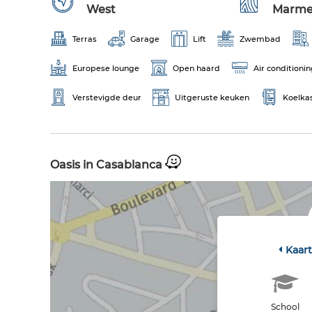
West
Marme
Terras
Garage
Lift
Zwembad
Europese lounge
Open haard
Air conditioni
Verstevigde deur
Uitgeruste keuken
Koelka
Oasis in Casablanca
Kaar
School