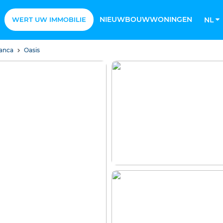
NIEUWBOUWWONINGEN
WERT UW IMMOBILIE
NL
lanca
Oasis