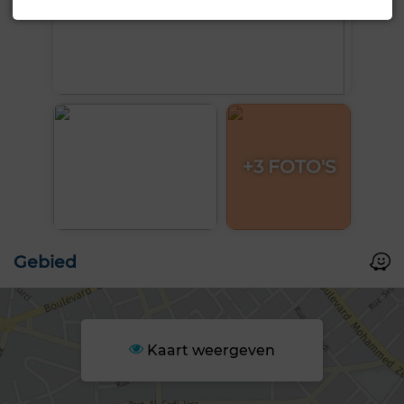
+3 FOTO'S
Gebied
Kaart weergeven