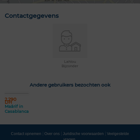
Contactgegevens
Lahlou
Bijzonder
Andere gebruikers bezochten ook
2.290
DH
Maârif in
Casablanca
Contact opnemen
Over ons
Juridische voorwaarden
Veelgestelde
vragen