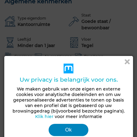
Algemene kenmerken
Staat
Type eigendom
Goede staat /
Kantoorruimte
bewoonbaar
Leeftijd
Vloer
Minder dan 1 jaar
Tegel
Conciërge
Air conditioning
Beveiliging
Koelkast
Magnetron
Internet
Uw privacy is belangrijk voor ons.
Zie meer foto's
We maken gebruik van onze eigen en externe
cookies voor analytische doeleinden en om uw
gepersonaliseerde advertenties te tonen op basis
van een profiel dat is gebaseerd op uw
browsinggedrag (bijvoorbeeld bezochte pagina's).
Klik hier
voor meer informatie
Ok