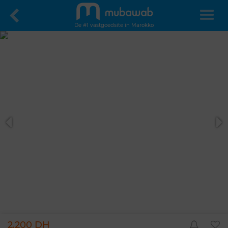
De #1 vastgoedsite in Marokko
2.200 DH