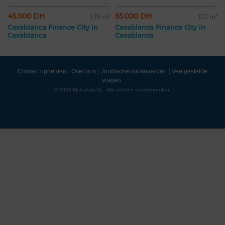
45.000 DH
55.000 DH
176 m²
117 m²
Casablanca Finance City in
Casablanca Finance City in
Casablanca
Casablanca
Contact opnemen
Over ons
Juridische voorwaarden
Veelgestelde
vragen
© 2026 Mubawab SL. Alle rechten voorbehouden.