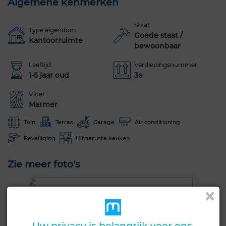
Algemene kenmerken
Staat
Type eigendom
Goede staat /
Kantoorruimte
bewoonbaar
Leeftijd
Verdiepingsnummer
1-5 jaar oud
3e
Vloer
Marmer
Tuin
Terras
Garage
Air conditioning
Beveiliging
Uitgeruste keuken
Zie meer foto's
Uw privacy is belangrijk voor ons.