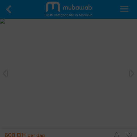
De #1 vastgoedsite in Marokko
600 DH
per dag