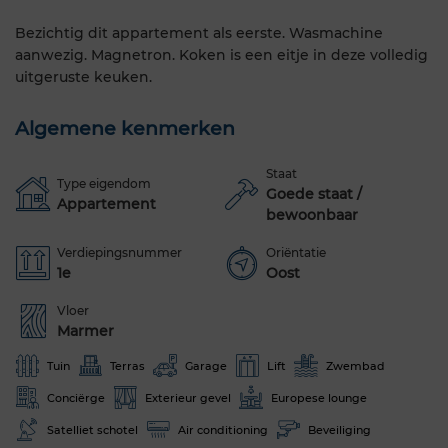
Bezichtig dit appartement als eerste. Wasmachine
aanwezig. Magnetron. Koken is een eitje in deze volledig
uitgeruste keuken.
Algemene kenmerken
Staat
Type eigendom
Goede staat /
Appartement
bewoonbaar
Verdiepingsnummer
Oriëntatie
1e
Oost
Vloer
Marmer
Tuin
Terras
Garage
Lift
Zwembad
Conciërge
Exterieur gevel
Europese lounge
Satelliet schotel
Air conditioning
Beveiliging