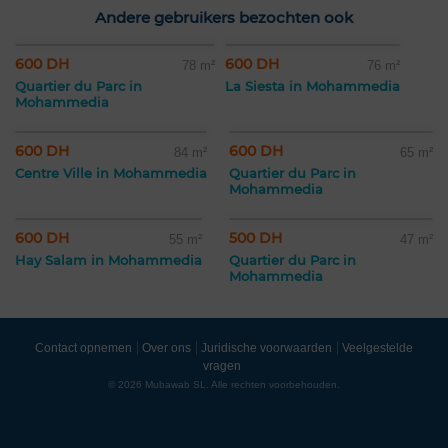
Andere gebruikers bezochten ook
600 DH
600 DH
78 m²
76 m²
Quartier du Parc in
La Siesta in Mohammedia
Mohammedia
600 DH
600 DH
84 m²
65 m²
Centre Ville in Mohammedia
Quartier du Parc in
Mohammedia
600 DH
500 DH
55 m²
47 m²
Hay Salam in Mohammedia
Quartier du Parc in
Mohammedia
Contact opnemen
Over ons
Juridische voorwaarden
Veelgestelde
vragen
© 2026 Mubawab SL. Alle rechten voorbehouden.