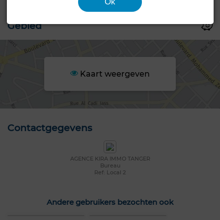
Ok
Gebied
Kaart weergeven
Contactgegevens
AGENCE KIRA IMMO TANGER
Bureau
Ref: Local 2
Andere gebruikers bezochten ook