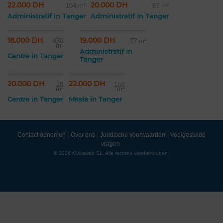
22.000 DH
20.000 DH
104 m²
87 m²
Administratif in Tanger
Administratif in Tanger
18.000 DH
19.000 DH
950
77 m²
m²
Administratif in
Centre in Tanger
Tanger
20.000 DH
22.000 DH
28
150
m²
m²
Centre in Tanger
Msala in Tanger
Contact opnemen
Over ons
Juridische voorwaarden
Veelgestelde
vragen
© 2026 Mubawab SL. Alle rechten voorbehouden.