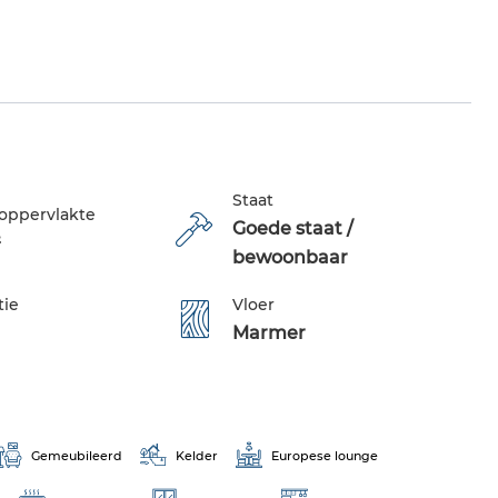
Staat
oppervlakte
Goede staat /
²
bewoonbaar
tie
Vloer
Marmer
Gemeubileerd
Kelder
Europese lounge