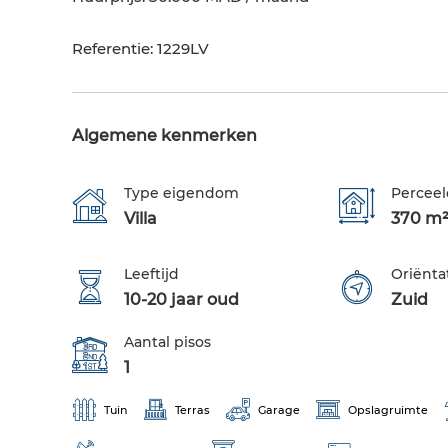
Referentie: 1229LV
Algemene kenmerken
Type eigendom
Perceel
Villa
370 m
Leeftijd
Oriënta
10-20 jaar oud
Zuid
Aantal pisos
1
Tuin
Terras
Garage
Opslagruimte