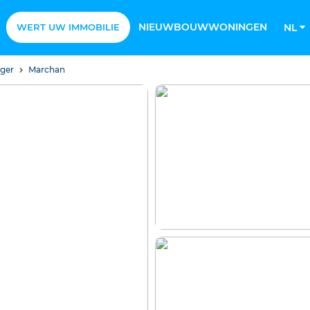
NIEUWBOUWWONINGEN
WERT UW IMMOBILIE
NL
nger
Marchan