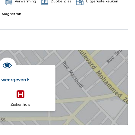
g
Verwarming
Dubbel glas
Uitgeruste keuken
Magnetron
t weergeven
Ziekenhuis