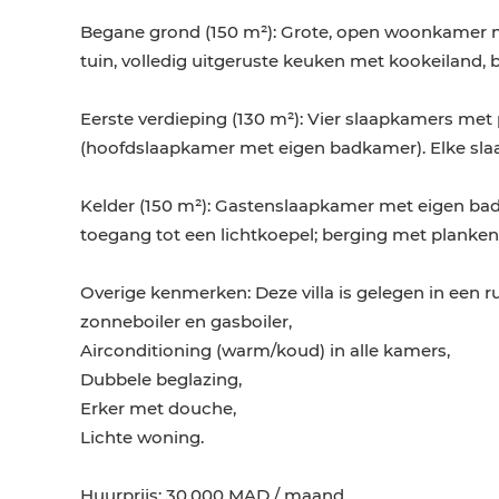
Begane grond (150 m²): Grote, open woonkamer me
tuin, volledig uitgeruste keuken met kookeiland, 
Eerste verdieping (130 m²): Vier slaapkamers me
(hoofdslaapkamer met eigen badkamer). Elke slaa
Kelder (150 m²): Gastenslaapkamer met eigen b
toegang tot een lichtkoepel; berging met planken;
Overige kenmerken: Deze villa is gelegen in een rus
zonneboiler en gasboiler,
Airconditioning (warm/koud) in alle kamers,
Dubbele beglazing,
Erker met douche,
Lichte woning.
Huurprijs: 30.000 MAD / maand