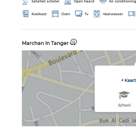
Satelliet schotel
Open haard
Air conditionin
Koelkast
Oven
Tv
Vaatwasser
Marchan in Tanger
Kaar
School