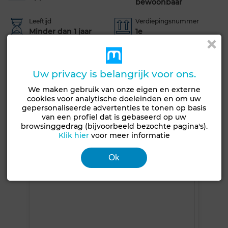
bewoonbaar
Leeftijd
Verdiepingsnummer
Minder dan 1 jaar
1e
Oriëntatie
Vloer
Zuid
Marmer
Uw privacy is belangrijk voor ons.
Garage
Lift
Air conditioning
Beveiliging
We maken gebruik van onze eigen en externe
cookies voor analytische doeleinden en om uw
Zie meer foto's
gepersonaliseerde advertenties te tonen op basis
van een profiel dat is gebaseerd op uw
browsinggedrag (bijvoorbeeld bezochte pagina's).
Klik hier
voor meer informatie
Ok