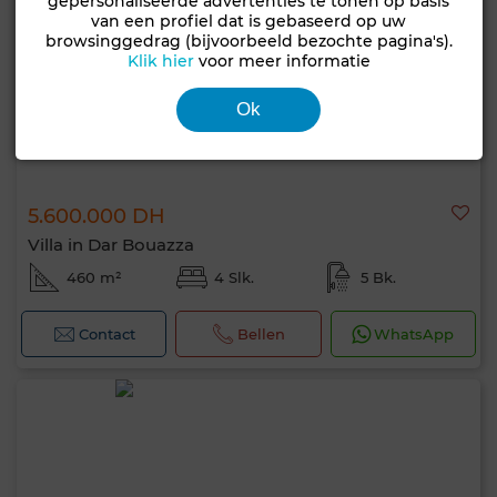
gepersonaliseerde advertenties te tonen op basis
van een profiel dat is gebaseerd op uw
browsinggedrag (bijvoorbeeld bezochte pagina's).
Klik hier
voor meer informatie
Ok
5.600.000 DH
Villa in Dar Bouazza
460 m²
4 Slk.
5 Bk.
Contact
Bellen
WhatsApp