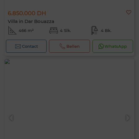
6.850.000 DH
Villa in Dar Bouazza
466 m²
4 Slk.
4 Bk.
Contact
Bellen
WhatsApp
Hallo, ik ben MIA. Welke criteria wil je nu
toepassen?