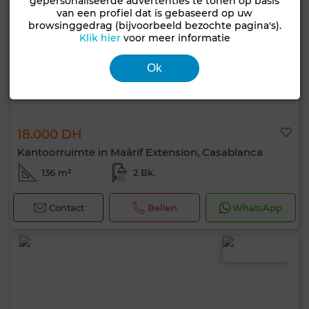
gepersonaliseerde advertenties te tonen op basis
van een profiel dat is gebaseerd op uw
browsinggedrag (bijvoorbeeld bezochte pagina's).
Klik hier
voor meer informatie
Ok
18.000 DH
Kantoorruimte in Maârif Extension, Casablanca
136 m²
2 Bk.
Contact
Bellen
WhatsApp