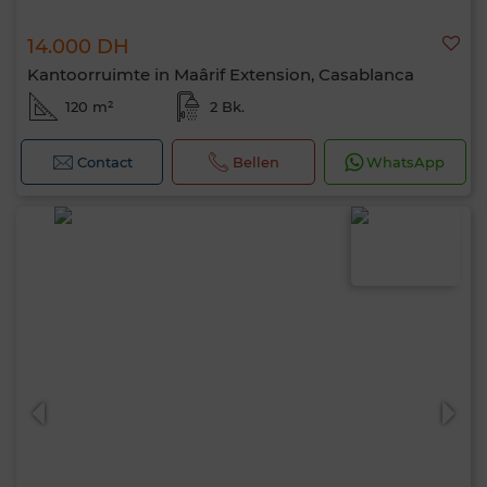
14.000 DH
Kantoorruimte in Maârif Extension, Casablanca
120 m²
2 Bk.
Contact
Bellen
WhatsApp
Hallo, ik ben MIA. Welke criteria wil je nu
toepassen?