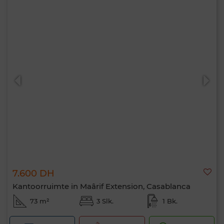
7.600 DH
Kantoorruimte in Maârif Extension, Casablanca
73 m²
3 Slk.
1 Bk.