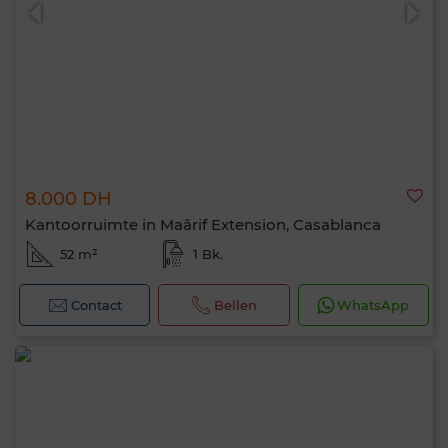
8.000 DH
0 / 500
Kantoorruimte in Maârif Extension, Casablanca
52 m²
1 Bk.
Contact
Bellen
WhatsApp