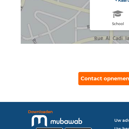
Kaar
School
Contact opnemen
Downloaden
Uw adv
Uw bed