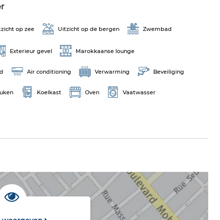
r
tzicht op zee
Uitzicht op de bergen
Zwembad
Exterieur gevel
Marokkaanse lounge
rd
Air conditioning
Verwarming
Beveiliging
euken
Koelkast
Oven
Vaatwasser