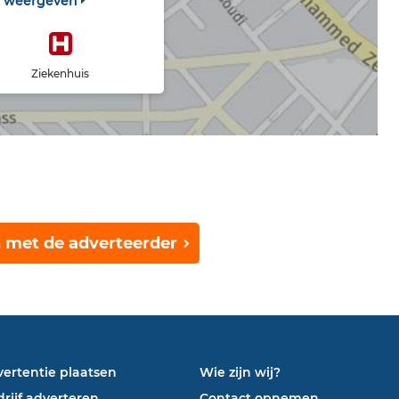
t weergeven
Ziekenhuis
 met de adverteerder
ertentie plaatsen
Wie zijn wij?
rijf adverteren
Contact opnemen