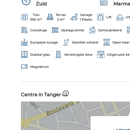
Zuid
Marme
Tuin
Terras
Garage
Lift
Ui
500 m²
5 m²
1 Plaats
Conciërge
Opslagruimte
Gemeubileerd
Europese lounge
Satelliet schotel
Open haa
Dubbel glas
Verstevigde deur
Uitgeruste k
Magnetron
Centre in Tanger