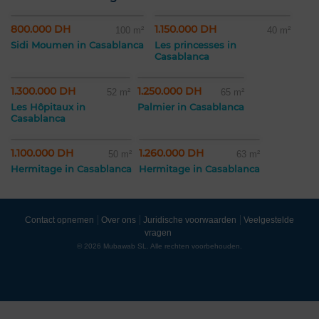
800.000 DH
1.150.000 DH
100 m²
40 m²
Sidi Moumen in Casablanca
Les princesses in
Casablanca
1.300.000 DH
1.250.000 DH
52 m²
65 m²
Les Hôpitaux in
Palmier in Casablanca
Casablanca
1.100.000 DH
1.260.000 DH
50 m²
63 m²
Hermitage in Casablanca
Hermitage in Casablanca
Contact opnemen
Over ons
Juridische voorwaarden
Veelgestelde
vragen
© 2026 Mubawab SL. Alle rechten voorbehouden.