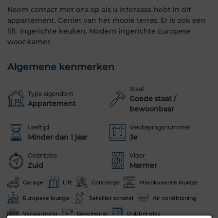
Neem contact met ons op als u interesse hebt in dit
appartement. Geniet van het mooie terras. Er is ook een
lift. Ingerichte keuken. Modern ingerichte Europese
woonkamer.
Algemene kenmerken
Staat
Type eigendom
Goede staat /
Appartement
bewoonbaar
Leeftijd
Verdiepingsnummer
Minder dan 1 jaar
3e
Oriëntatie
Vloer
Zuid
Marmer
Garage
Lift
Conciërge
Marokkaanse lounge
Europese lounge
Satelliet schotel
Air conditioning
Verwarming
Beveiliging
Dubbel glas