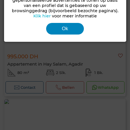
gepersonaliseerde advertenties te tonen op basis
van een profiel dat is gebaseerd op uw
browsinggedrag (bijvoorbeeld bezochte pagina's).
Klik hier
voor meer informatie
Ok
995.000 DH
Appartement in Hay Salam, Agadir
80 m²
2 Slk.
1 Bk.
Contact
Bellen
WhatsApp