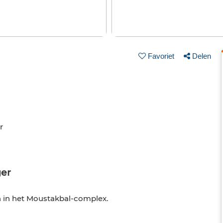
Favoriet
Delen
r
ger
n in het Moustakbal-complex.