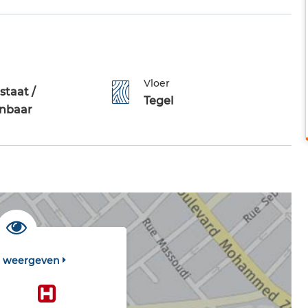
Vloer
staat /
Tegel
nbaar
t weergeven