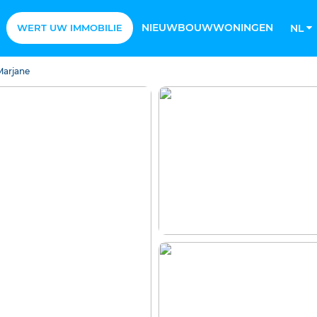
NIEUWBOUWWONINGEN
WERT UW IMMOBILIE
NL
Marjane