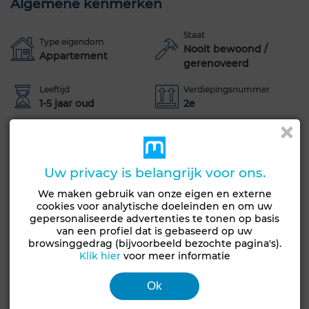
Algemene kenmerken
Staat
Type eigendom
Nooit bewoond /
Appartement
gerenoveerd
Leeftijd
Verdiepingsnummer
1-5 jaar oud
2e
Oriëntatie
Vloer
North
Marmer
Tuin
Terras
Garage
Lift
Uitzicht op zee
Uw privacy is belangrijk voor ons.
Uitzicht op de bergen
Zwembad
Conciërge
We maken gebruik van onze eigen en externe
cookies voor analytische doeleinden en om uw
Opslagruimte
Gemeubileerd
Exterieur gevel
gepersonaliseerde advertenties te tonen op basis
van een profiel dat is gebaseerd op uw
Marokkaanse lounge
Europese lounge
browsinggedrag (bijvoorbeeld bezochte pagina's).
Klik hier
voor meer informatie
Satelliet schotel
Open haard
Air conditioning
Verwarming
Beveiliging
Dubbel glas
Ok
Verstevigde deur
Uitgeruste keuken
Koelkast