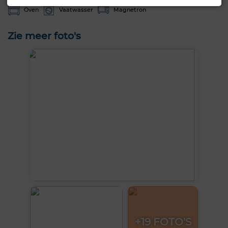
Oven
Vaatwasser
Magnetron
Zie meer foto's
+19 FOTO'S