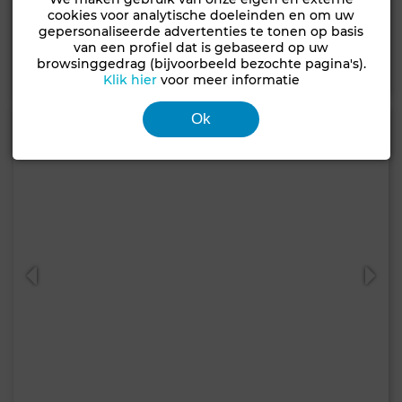
cookies voor analytische doeleinden en om uw
110 m²
3 Slk.
2 Bk.
gepersonaliseerde advertenties te tonen op basis
van een profiel dat is gebaseerd op uw
browsinggedrag (bijvoorbeeld bezochte pagina's).
Contact
Bellen
WhatsApp
Klik hier
voor meer informatie
Ok