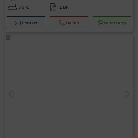
3 Slk.
2 Bk.
Contact
Bellen
WhatsApp
Hallo, ik ben MIA. Welke criteria wil je nu
toepassen?