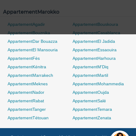
AppartementMarokko
AppartementAgadir
AppartementBouskoura
AppartementBouznika
AppartementCasablanca
AppartementDar Bouazza
AppartementEl Jadida
AppartementEl Mansouria
AppartementEssaouira
AppartementFès
AppartementHarhoura
AppartementKénitra
AppartementM'Diq
AppartementMarrakech
AppartementMartil
AppartementMeknes
AppartementMohammedia
AppartementNador
AppartementOujda
AppartementRabat
AppartementSalé
AppartementTanger
AppartementTemara
AppartementTétouan
AppartementZenata