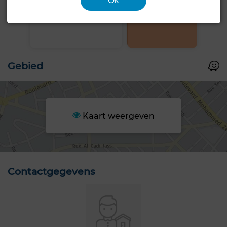
Ok
+1 FOTO'S
Gebied
Kaart weergeven
Contactgegevens