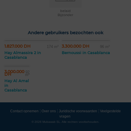
belaid
Bijzonder
Andere gebruikers bezochten ook
1.827.000 DH
3.300.000 DH
174 m²
96 m²
Hay Almassira 2 in
Bernoussi in Casablanca
Casablanca
3.000.000
92
DH
m²
Hay Al Amal
in
Casablanca
Contact opnemen
Over ons
Juridische voorwaarden
Veelgestelde
vragen
© 2026 Mubawab SL. Alle rechten voorbehouden.