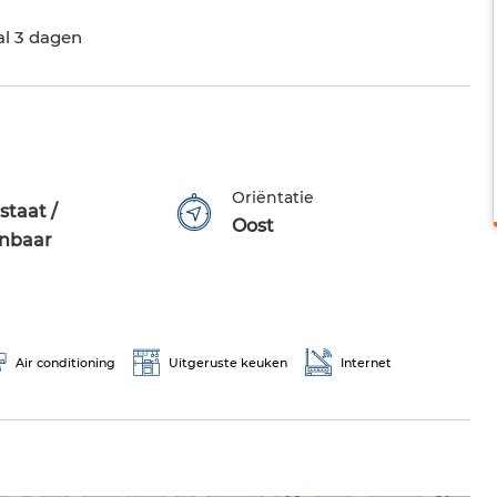
al 3 dagen
Oriëntatie
staat /
Oost
nbaar
Air conditioning
Uitgeruste keuken
Internet