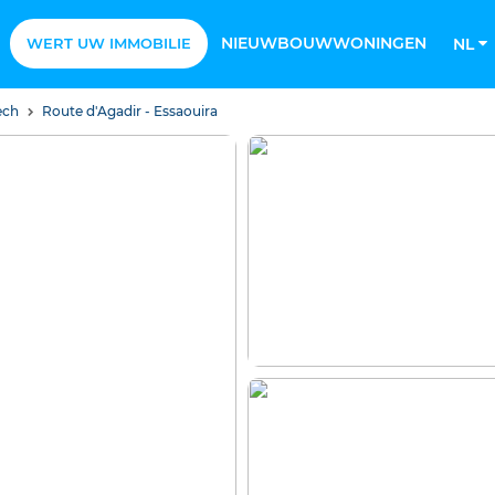
NIEUWBOUWWONINGEN
WERT UW IMMOBILIE
NL
ech
Route d'Agadir - Essaouira