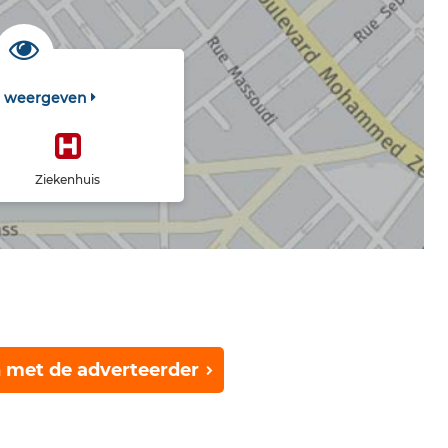
t weergeven
Ziekenhuis
 met de adverteerder