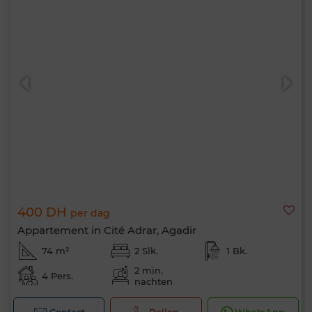
400 DH
per dag
Appartement in Cité Adrar, Agadir
74 m²
2 Slk.
1 Bk.
2 min.
4 Pers.
nachten