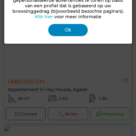
gepersonaliseerde advertenties te tonen op basis
van een profiel dat is gebaseerd op uw
browsinggedrag (bijvoorbeeld bezochte pagina's).
Klik hier
voor meer informatie
Ok
1.680.000 DH
Appartement in Hay Houda, Agadir
85 m²
2 Slk.
2 Bk.
Contact
Bellen
WhatsApp