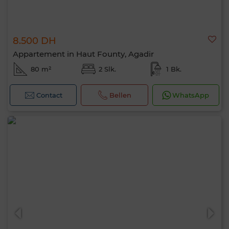
8.500 DH
Appartement in Haut Founty, Agadir
80 m²
2 Slk.
1 Bk.
Contact
Bellen
WhatsApp
Hallo, ik ben MIA. Welke criteria wil je nu
toepassen?