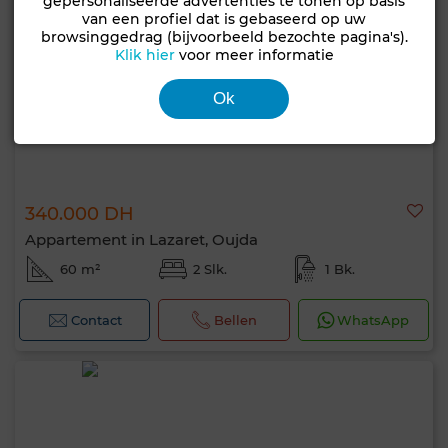
gepersonaliseerde advertenties te tonen op basis
van een profiel dat is gebaseerd op uw
browsinggedrag (bijvoorbeeld bezochte pagina's).
Klik hier
voor meer informatie
Ok
340.000 DH
Appartement in Lazaret, Oujda
60 m²
2 Slk.
1 Bk.
Contact
Bellen
WhatsApp