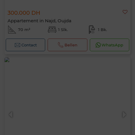
300.000 DH
Appartement in Najd, Oujda
70 m²
1 Slk.
1 Bk.
Contact
Bellen
WhatsApp
Hallo, ik ben MIA. Welke criteria wil je nu
toepassen?