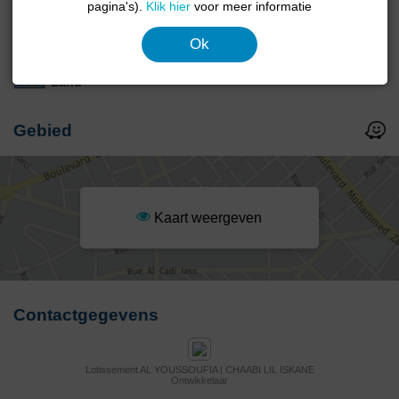
pagina's).
Klik hier
voor meer informatie
Algemene kenmerken
Ok
Type eigendom
Land
Gebied
Kaart weergeven
Contactgegevens
Lotissement AL YOUSSOUFIA | CHAABI LIL ISKANE
Ontwikkelaar