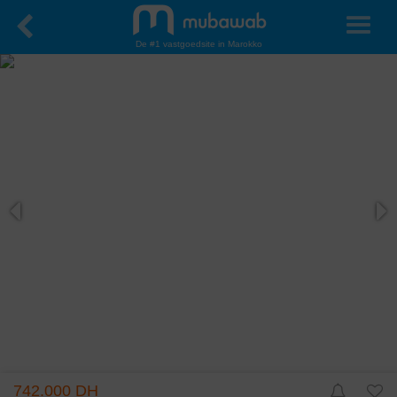
De #1 vastgoedsite in Marokko
742.000 DH