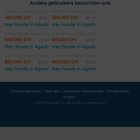
Andere gebruikers bezochten ook
492.000 DH
566.000 DH
40 m²
46 m²
Hay Houda in Agadir
Hay Houda in Agadir
940.000 DH
615.000 DH
71 m²
50 m²
Hay Houda in Agadir
Hay Houda in Agadir
830.000 DH
960.000 DH
63 m²
70 m²
Hay Houda in Agadir
Hay Houda in Agadir
Contact opnemen
Over ons
Juridische voorwaarden
Veelgestelde
vragen
© 2026 Mubawab SL. Alle rechten voorbehouden.