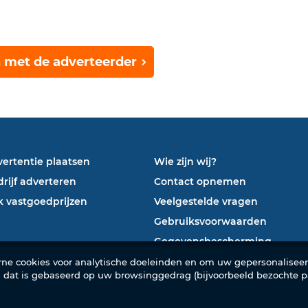
 met de adverteerder
ertentie plaatsen
Wie zijn wij?
rijf adverteren
Contact opnemen
 vastgoedprijzen
Veelgestelde vragen
Gebruiksvoorwaarden
Gegevensbescherming
ne cookies voor analytische doeleinden en om uw gepersonalisee
el dat is gebaseerd op uw browsinggedrag (bijvoorbeeld bezochte pa
© 2026 Mubawab SL. Alle rechten voorbehouden. –
De #1 vastgoedsite in Marokko