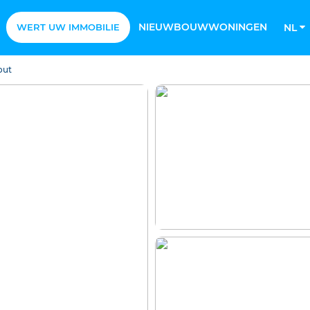
NIEUWBOUWWONINGEN
WERT UW IMMOBILIE
NL
out