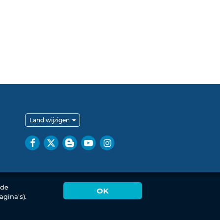
Land wijzigen
rde
OK
gina's).