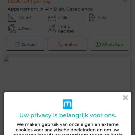
1.000 DH
per dag
Appartement in Ain Diab, Casablanca
120 m²
2 Slk.
2 Bk.
1 min.
4 Pers.
nachten
Contact
Bellen
WhatsApp
Uw privacy is belangrijk voor ons.
We maken gebruik van onze eigen en externe
cookies voor analytische doeleinden en om uw