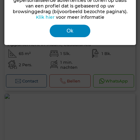
gepersonaliseerde advertenties te tonen op basis
van een profiel dat is gebaseerd op uw
browsinggedrag (bijvoorbeeld bezochte pagina's).
Klik hier
voor meer informatie
Ok
500 DH
per dag
Appartement in Maârif, Casablanca
65 m²
1 Slk.
1 Bk.
1 min.
2 Pers.
nachten
Contact
Bellen
WhatsApp