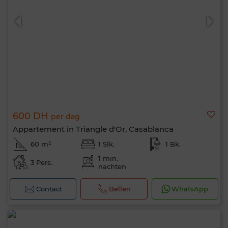
600 DH
per dag
Appartement in Triangle d'Or, Casablanca
60 m²
1 Slk.
1 Bk.
1 min.
3 Pers.
Hallo, ik ben MIA. Welke criteria wil je nu
nachten
toepassen?
Contact
Bellen
WhatsApp