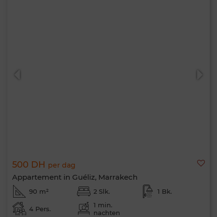
500 DH
per dag
Appartement in Guéliz, Marrakech
90 m²
2 Slk.
1 Bk.
1 min.
4 Pers.
nachten