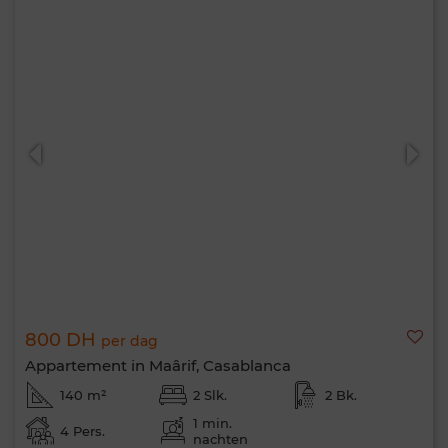
800 DH
per dag
Appartement in Maârif, Casablanca
140 m²
2 Slk.
2 Bk.
1 min.
4 Pers.
nachten