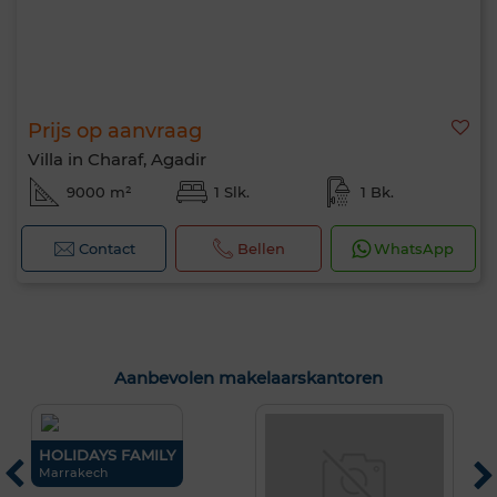
Prijs op aanvraag
Villa in Charaf, Agadir
9000 m²
1 Slk.
1 Bk.
Contact
Bellen
WhatsApp
Aanbevolen makelaarskantoren
SS
HOLIDAYS FAMILY
S
Marrakech
C