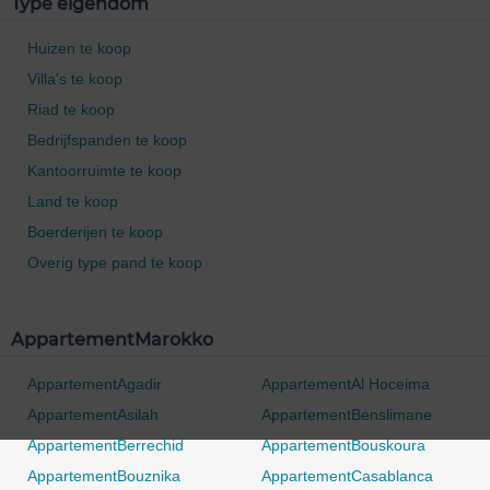
Type eigendom
Huizen te koop
Villa's te koop
Riad te koop
Bedrijfspanden te koop
Kantoorruimte te koop
Land te koop
Boerderijen te koop
Overig type pand te koop
AppartementMarokko
AppartementAgadir
AppartementAl Hoceima
AppartementAsilah
AppartementBenslimane
AppartementBerrechid
AppartementBouskoura
AppartementBouznika
AppartementCasablanca