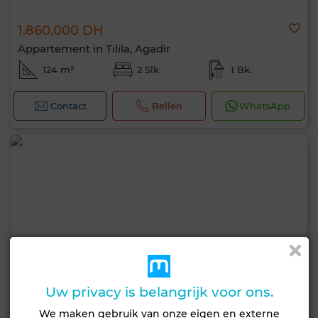
1.860.000 DH
Appartement in Tilila, Agadir
124 m²
2 Slk.
1 Bk.
Contact
Bellen
WhatsApp
Uw privacy is belangrijk voor ons.
We maken gebruik van onze eigen en externe