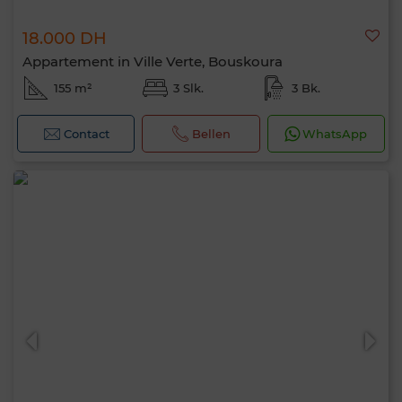
18.000 DH
Appartement in Ville Verte, Bouskoura
155 m²
3 Slk.
3 Bk.
Contact
Bellen
WhatsApp
Hallo, ik ben MIA. Welke criteria wil je nu
toepassen?