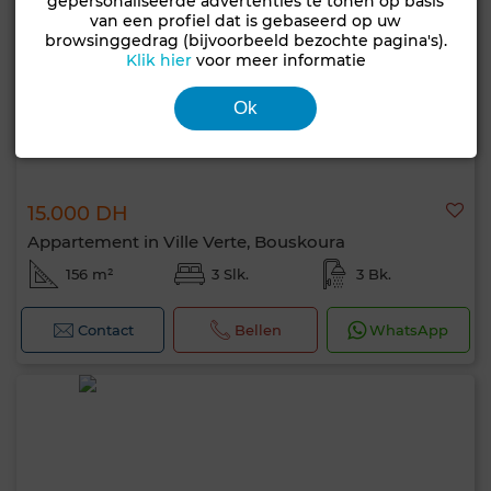
gepersonaliseerde advertenties te tonen op basis
van een profiel dat is gebaseerd op uw
browsinggedrag (bijvoorbeeld bezochte pagina's).
Klik hier
voor meer informatie
Ok
15.000 DH
Appartement in Ville Verte, Bouskoura
156 m²
3 Slk.
3 Bk.
Contact
Bellen
WhatsApp