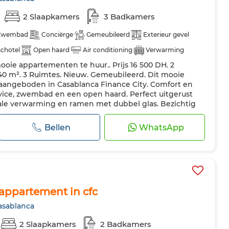
2 Slaapkamers
3 Badkamers
Zwembad
Conciërge
Gemeubileerd
Exterieur gevel
 schotel
Open haard
Air conditioning
Verwarming
oie appartementen te huur.. Prijs 16 500 DH. 2
Verstevigde deur
Uitgeruste keuken
Koelkast
Oven
40 m². 3 Ruimtes. Nieuw. Gemeubileerd. Dit mooie
t
aangeboden in Casablanca Finance City. Comfort en
vice, zwembad en een open haard. Perfect uitgerust
ale verwarming en ramen met dubbel glas. Bezichtig
De accommodatie heeft een tuin en...
Bellen
WhatsApp
appartement in cfc
asablanca
2 Slaapkamers
2 Badkamers