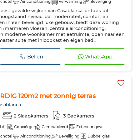
 schotel
Air conditioning
Verwarming
Beveiliging
meest gewilde wijken van Casablanca, ontdek dit
eur
Uitgeruste keuken
Koelkast
Oven
Tv
oogstaand niveau, dat moderniteit, comfort en
gen in een beveiligd luxe gebouw, biedt deze woning
(marmeren vloeren, centrale airconditioning,
Een moderne woonkamer met eetruimte, open naar een
master suite met inloopkast en eigen bad...
Bellen
WhatsApp
IG 120m2 met zonnig terras
asablanca
2 Slaapkamers
3 Badkamers
Lift
Conciërge
Gemeubileerd
Exterieur gevel
 schotel
Air conditioning
Beveiliging
Dubbel glas