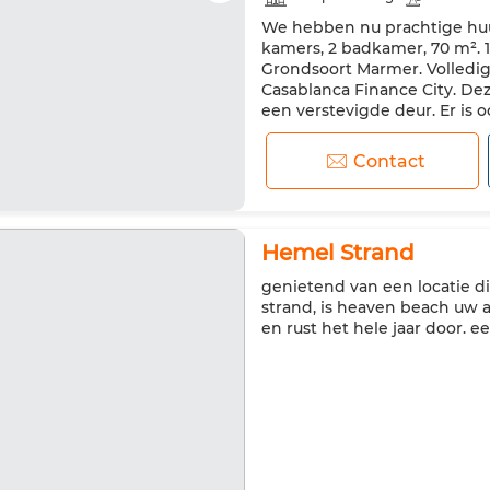
We hebben nu prachtige huur
Verstevigde deur
Uitgerus
kamers, 2 badkamer, 70 m². 1
Magnetron
Internet
Hu
Grondsoort Marmer. Volledig
Casablanca Finance City. De
een verstevigde deur. Er is 
uitgerust met airconditionin
Contact
Hemel Strand
genietend van een locatie di
strand, is heaven beach uw
en rust het hele jaar door. e