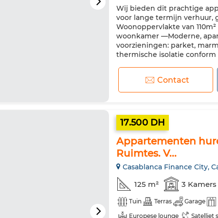
Wij bieden dit prachtige ap
Verstevigde deur
Uitgerus
voor lange termijn verhuur, 
Magnetron
Internet
Hu
Woonoppervlakte van 110m² e
woonkamer —Moderne, apar
voorzieningen: parket, marmer
thermische isolatie confor
Contact
17.500 DH
Appartementen huren
Ruimtes. V...
Casablanca Finance City, C
125 m²
3 Kamers
Tuin
Terras
Garage
Europese lounge
Satelliet