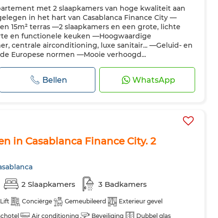
partement met 2 slaapkamers van hoge kwaliteit aan
te keuken
Koelkast
Oven
Tv
Vaatwasser
gelegen in het hart van Casablanca Finance City —
isdieren toegestaan
n 15m² terras —2 slaapkamers en een grote, lichte
te en functionele keuken —Hoogwaardige
, centrale airconditioning, luxe sanitair... —Geluid- en
m de Europese normen —Mooie verhoogd...
Bellen
WhatsApp
 in Casablanca Finance City. 2
asablanca
2 Slaapkamers
3 Badkamers
Lift
Conciërge
Gemeubileerd
Exterieur gevel
 schotel
Air conditioning
Beveiliging
Dubbel glas