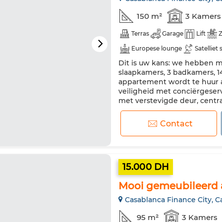
150 m²
3 Kamers
Terras
Garage
Lift
Europese lounge
Satelliet
Dit is uw kans: we hebben mo
Beveiliging
Dubbel glas
slaapkamers, 3 badkamers, 1
Tv
Vaatwasser
Interne
appartement wordt te huur 
veiligheid met conciërgeser
met verstevigde deur, centr
dit appartement als eerste. 
Contact
15.000 DH
Mooi gemeubileerd 
Casablanca Finance City, C
95 m²
3 Kamers