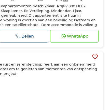
appartementen beschikbaar.. Prijs 7 000 DH. 2
te keuken
Koelkast
Oven
Tv
Vaatwasser
 Slaapkamer. 11e Verdieping. Minder dan 1 jaar.
isdieren toegestaan
 gemeubileerd. Dit appartement is te huur in
ze woning is voorzien van een beveiligingssysteem en
ook een satellietschotel. Deze accommodatie is volledig
g en u kunt gebruikmaken van een c...
Bellen
WhatsApp
e rust en sereniteit inspireert, aan een onbelemmerd
 adres om te genieten van momenten van ontspanning
en project