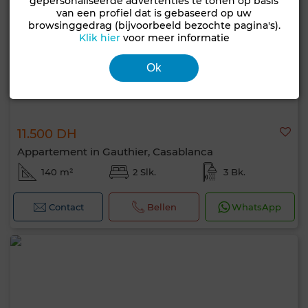
gepersonaliseerde advertenties te tonen op basis
van een profiel dat is gebaseerd op uw
browsinggedrag (bijvoorbeeld bezochte pagina's).
Klik hier
voor meer informatie
Ok
11.500 DH
Appartement in Gauthier, Casablanca
140 m²
2 Slk.
3 Bk.
Contact
Bellen
WhatsApp