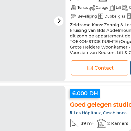
Terras
Garage
Lift
C
Beveiliging
Dubbel glas
Zeldzame Kans: Zonnig & Le
kruising van Bds Abdelmoume
dit zonnige appartement de
TOEKOMSTIGE RUIMTE (Ongeme
Grote Heldere Woonkamer • 
Voorzien van Keuken, Lift & G
Contact
6.000 DH
Goed gelegen studio
Les Hôpitaux, Casablanca
39 m²
2 Kamers