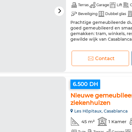
Terras
Garage
Lift
C
Beveiliging
Dubbel glas
Prachtige gemeubileerde dup
Tv
Vaatwasser
goed gemeubileerd en smaakv
gemakken: tram, winkels, res
gewilde wijk van Casablanca
Contact
6.500 DH
Nieuwe gemeubileerd
ziekenhuizen
Les Hôpitaux, Casablanca
45 m²
1 Kamer
Tuin
Terras
Garage