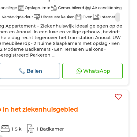
onciërge
Opslagruimte
Gemeubileerd
Air conditioning
Verstevigde deur
Uitgeruste keuken
Oven
Internet
eg Appartement – Ziekenhuiswijk Ideaal gelegen op de
n en Anoual. In een luxe en veilige gebouw, bevindt
 hele dag recht tegenover het tramstation Anoual. UW
ubileerd): • 2 Ruime Slaapkamers met opslag • Een
2 Moderne Badkamers • Een Terras en Balkons •
eregistreerd Parkeren ...
Bellen
WhatsApp
 in het ziekenhuisgebied
1 Slk.
1 Badkamer