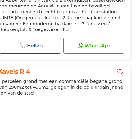
eg Appartement – Wijk de Ziekenhuizen Ideaal gelegen
bdelmoumen en Anoual. In een luxe en beveiligd
 appartement zich recht tegenover het tramstation
IMTE (On gemeubileerd): • 2 Ruime slaapkamers met
oonkamer • Een moderne badkamer • 2 Terrassen /
 keuken, Lift & Toegewezen P...
Bellen
WhatsApp
Kavels R 4
r 4 percelen grond met een commerciële begane grond,
van 296m2 tot 496m2. gelegen in de pole urbain jnane
ten van de stad