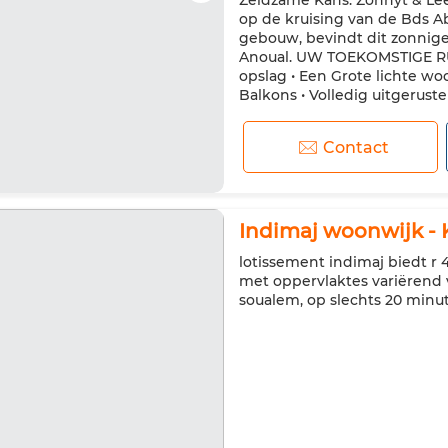
Zeldzame Kans: Zonnyt & Le
op de kruising van de Bds A
gebouw, bevindt dit zonnige
Anoual. UW TOEKOMSTIGE RU
opslag • Een Grote lichte w
Balkons • Volledig uitgeruste
Contact
Indimaj woonwijk - 
lotissement indimaj biedt 
met oppervlaktes variërend 
soualem, op slechts 20 minu