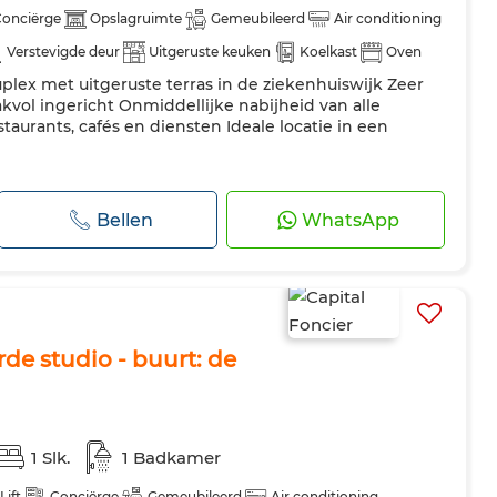
onciërge
Opslagruimte
Gemeubileerd
Air conditioning
Verstevigde deur
Uitgeruste keuken
Koelkast
Oven
lex met uitgeruste terras in de ziekenhuiswijk Zeer
ol ingericht Onmiddellijke nabijheid van alle
taurants, cafés en diensten Ideale locatie in een
Bellen
WhatsApp
e studio - buurt: de
1 Slk.
1 Badkamer
Lift
Conciërge
Gemeubileerd
Air conditioning