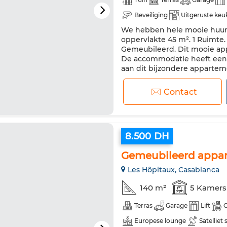
Beveiliging
Uitgeruste keu
We hebben hele mooie huura
oppervlakte 45 m². 1 Ruimte.
Gemeubileerd. Dit mooie ap
De accommodatie heeft een l
aan dit bijzondere apparte
aanwezig. Oven
Contact
8.500 DH
Gemeubileerd appa
Les Hôpitaux, Casablanca
140 m²
5 Kamers
Terras
Garage
Lift
Europese lounge
Satelliet