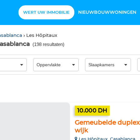
NIEUWBOUWWONINGEN
WERT UW IMMOBILIE
asablanca
Les Hôpitaux
Casablanca
(
198 resultaten
)
10.000 DH
Gemeubelde duplex t
wijk
Les Hôpitaux, Casablanca