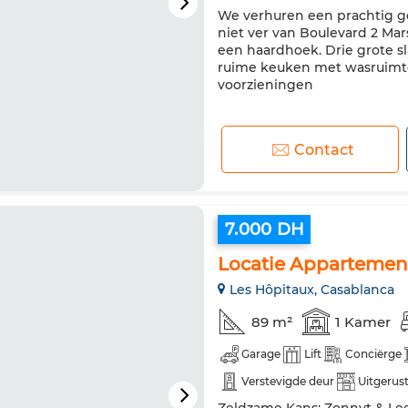
We verhuren een prachtig g
Huisdieren toegestaan
niet ver van Boulevard 2 Ma
een haardhoek. Drie grote 
ruime keuken met wasruimte. 
voorzieningen
Contact
7.000 DH
Locatie Appartemen
Les Hôpitaux, Casablanca
89 m²
1 Kamer
Garage
Lift
Conciërge
Verstevigde deur
Uitgerus