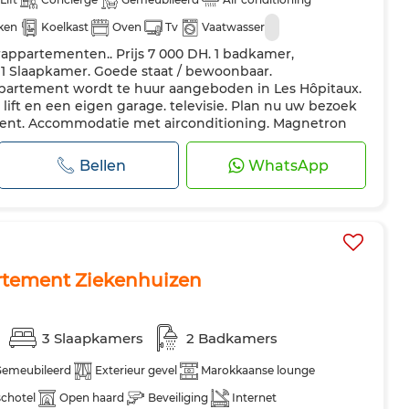
ken
Koelkast
Oven
Tv
Vaatwasser
ppartementen.. Prijs 7 000 DH. 1 badkamer,
 1 Slaapkamer. Goede staat / bewoonbaar.
partement wordt te huur aangeboden in Les Hôpitaux.
ift en een eigen garage. televisie. Plan nu uw bezoek
ment. Accommodatie met airconditioning. Magnetron
Bellen
WhatsApp
rtement Ziekenhuizen
3 Slaapkamers
2 Badkamers
Gemeubileerd
Exterieur gevel
Marokkaanse lounge
 schotel
Open haard
Beveiliging
Internet