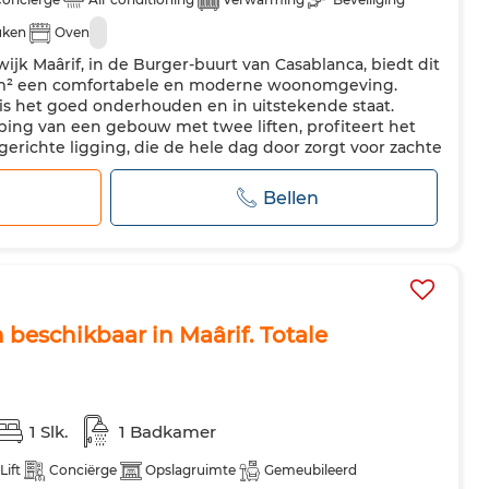
uken
Oven
ijk Maârif, in de Burger-buurt van Casablanca, biedt dit
 m² een comfortabele en moderne woonomgeving.
 is het goed onderhouden en in uitstekende staat.
ing van een gebouw met twee liften, profiteert het
richte ligging, die de hele dag door zorgt voor zachte
aat uit drie ruime sla...
Bellen
eschikbaar in Maârif. Totale
1 Slk.
1 Badkamer
Lift
Conciërge
Opslagruimte
Gemeubileerd