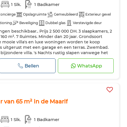
1 Slk.
1 Badkamer
onciërge
Opslagruimte
Gemeubileerd
Exterieur gevel
tioning
Beveiliging
Dubbel glas
Verstevigde deur
ningen beschikbaar.. Prijs 2 500 000 DH. 3 slaapkamers, 2
t
Oven
Tv
Vaatwasser
Internet
160 m². 7 Ruimtes. Minder dan 20 jaar. Grondsoort
 mooie villa's en luxe woningen worden te koop
s uitgerust met een garage en een terras. Zwembad.
ijzondere villa. 's Nachts rustig slapen vanwege het
 een eitje in deze v...
Bellen
WhatsApp
 van 65 m² in de Maarif
1 Slk.
1 Badkamer