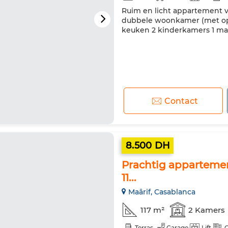
Ruim en licht appartement vl
dubbele woonkamer (met op
keuken 2 kinderkamers 1 mas
Contact
8.500 DH
Prachtig appartement
11...
Maârif, Casablanca
117 m²
2 Kamers
Terras
Garage
Lift
C