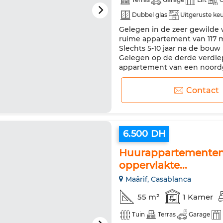
Dubbel glas
Uitgeruste ke
Gelegen in de zeer gewilde w
ruime appartement van 117
Slechts 5-10 jaar na de bouw
Gelegen op de derde verdiep
appartement van een noordge
verlichting. Het interieur best
Contact
6.500 DH
Huurappartementen b
oppervlakte...
Maârif, Casablanca
55 m²
1 Kamer
Tuin
Terras
Garage