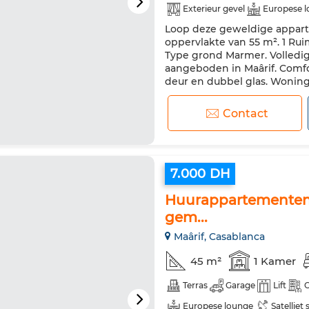
Exterieur gevel
Europese 
Loop deze geweldige apparte
Beveiliging
Dubbel glas
oppervlakte van 55 m². 1 Ruim
Tv
Vaatwasser
Magnet
Type grond Marmer. Volledi
aangeboden in Maârif. Comfo
deur en dubbel glas. Woning 
Neem contact met ons op als u
Contact
7.000 DH
Huurappartementen i
gem...
Maârif, Casablanca
45 m²
1 Kamer
Terras
Garage
Lift
C
Europese lounge
Satelliet