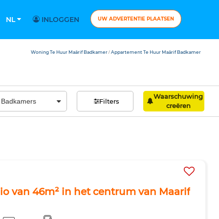
NL
INLOGGEN
UW ADVERTENTIE PLAATSEN
Woning Te Huur Maârif Badkamer
Appartement Te Huur Maârif Badkamer
/
Waarschuwing
Filters
creëren
o van 46m² in het centrum van Maarif