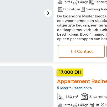
Terras
Garage
Conciër
Dubbel glas
Verstevigde d
De Eigendom Master biedt u 
een woonkamer, een slaapka
uitgeruste keuken, een terr
de slaapkamer verbindt. Gel
beschikbaar. Borg: 1 maand. 
op een paar stappen van het 
Contact
17.000 DH
Appartement Racine
Maârif, Casablanca
180 m²
3 Kamers
Terras
Garage
Lift
S