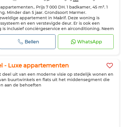
partementen.. Prijs 7 000 DH. 1 badkamer, 45 m². 1
te keuken
Koelkast
Oven
Tv
Vaatwasser
ng. Minder dan 5 jaar. Grondsoort Marmer.
isdieren toegestaan
eweldige appartement in Maârif. Deze woning is
gssysteem en een verstevigde deur. Er is ook een
g is inclusief conciërgeservice en airconditioning. Neem
 appartement te bezichtigen. Geniet va...
Bellen
WhatsApp
l - Luxe appartementen
 deel uit van een moderne visie op stedelijk wonen en
an buurtwinkels en flats uit het middensegment die
en aan de behoeften