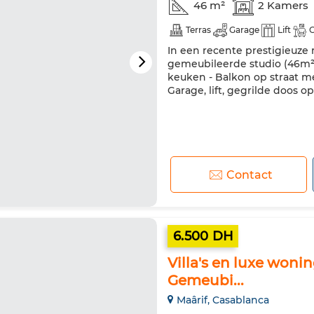
46 m²
2 Kamers
Terras
Garage
Lift
In een recente prestigieuze 
gemeubileerde studio (46m²
keuken - Balkon op straat m
Garage, lift, gegrilde doos 
Contact
6.500 DH
Villa's en luxe woni
Gemeubi...
Maârif, Casablanca