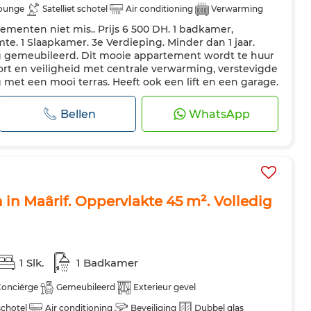
lounge
Satelliet schotel
Air conditioning
Verwarming
menten niet mis.. Prijs 6 500 DH. 1 badkamer,
Verstevigde deur
Uitgeruste keuken
Koelkast
Oven
te. 1 Slaapkamer. 3e Verdieping. Minder dan 1 jaar.
ron
Internet
Huisdieren toegestaan
g gemeubileerd. Dit mooie appartement wordt te huur
rt en veiligheid met centrale verwarming, verstevigde
met een mooi terras. Heeft ook een lift en een garage.
 interesse hebt in dit...
Bellen
WhatsApp
n Maârif. Oppervlakte 45 m². Volledig
1 Slk.
1 Badkamer
onciërge
Gemeubileerd
Exterieur gevel
 schotel
Air conditioning
Beveiliging
Dubbel glas