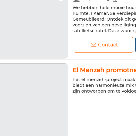
We hebben hele mooie huurap
Verstevigde deur
Uitgerus
Ruimte. 1 Kamer. 5e Verdiepi
Magnetron
Internet
Hu
Gemeubileerd. Ontdek dit g
voorzien van een beveiligin
satellietschotel. Deze wonin
nu contact met ons op om dit
Contact
El Menzeh promotne
het el menzeh-project maakt
biedt een harmonieuze mix v
zijn ontworpen om te voldo