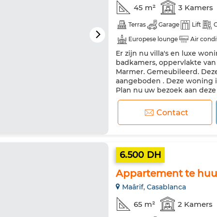
45 m²
3 Kamers
Terras
Garage
Lift
C
Europese lounge
Air condi
Er zijn nu villa's en luxe wo
Uitgeruste keuken
Koelkas
badkamers, oppervlakte van 
Marmer. Gemeubileerd. Deze
aangeboden . Deze woning i
Plan nu uw bezoek aan deze b
beveiligingssysteem. Koken is
Contact
6.500 DH
Appartement te huur
Maârif, Casablanca
65 m²
2 Kamers