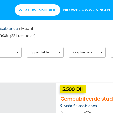
NIEUWBOUWWONINGEN
WERT UW IMMOBILIE
asablanca
Maârif
nca
(
221 resultaten
)
5.500 DH
Gemeubileerde studi
Maârif, Casablanca