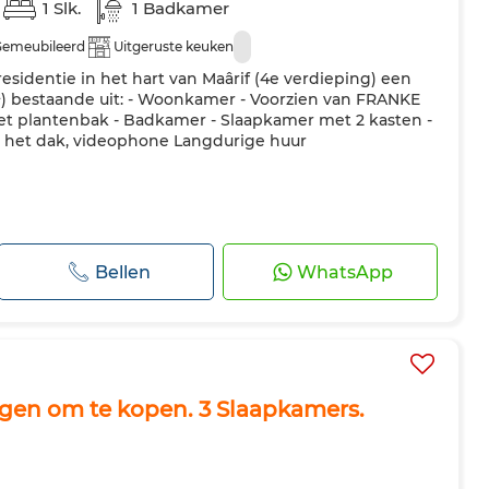
1 Slk.
1 Badkamer
Gemeubileerd
Uitgeruste keuken
residentie in het hart van Maârif (4e verdieping) een
) bestaande uit: - Woonkamer - Voorzien van FRANKE
et plantenbak - Badkamer - Slaapkamer met 2 kasten -
op het dak, videophone Langdurige huur
Bellen
WhatsApp
ngen om te kopen. 3 Slaapkamers.