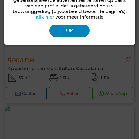
gepersonaliseerde advertenties te tonen op basis
van een profiel dat is gebaseerd op uw
browsinggedrag (bijvoorbeeld bezochte pagina's).
Klik hier
voor meer informatie
Ok
5.000 DH
Appartement in Mers Sultan, Casablanca
53 m²
1 Slk.
1 Bk.
Contact
Bellen
WhatsApp