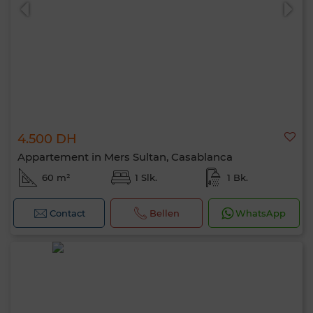
4.500 DH
0 / 500
Appartement in Mers Sultan, Casablanca
60 m²
1 Slk.
1 Bk.
Contact
Bellen
WhatsApp