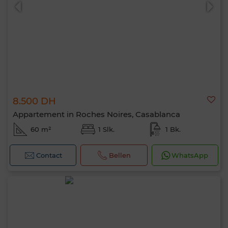
8.500 DH
0 / 500
Appartement in Roches Noires, Casablanca
60 m²
1 Slk.
1 Bk.
Contact
Bellen
WhatsApp