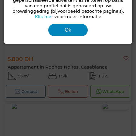
gepersonaliseerde advertenties te tonen op basis
van een profiel dat is gebaseerd op uw
browsinggedrag (bijvoorbeeld bezochte pagina's).
Klik hier
voor meer informatie
Ok
5.800 DH
Appartement in Roches Noires, Casablanca
55 m²
1 Slk.
1 Bk.
Contact
Bellen
WhatsApp