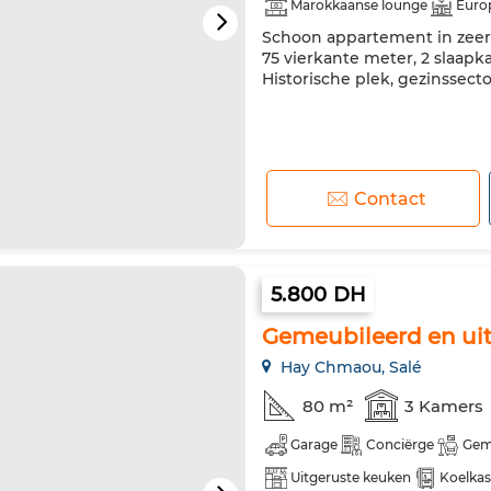
Marokkaanse lounge
Euro
Schoon appartement in zeer 
75 vierkante meter, 2 slaapk
Historische plek, gezinssec
Contact
5.800 DH
Hay Chmaou, Salé
80 m²
3 Kamers
Garage
Conciërge
Gem
Uitgeruste keuken
Koelkas