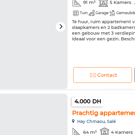
91 m²
5 Kamers
Tuin
Garage
Gemeubil
Te huur, ruim appartement va
slaapkamers en 2 badkamers,
een gebouw met 3 verdieping
Ideaal voor een gezin. Besch
Contact
4.000 DH
Prachtig appartemen
Hay Chmaou, Salé
64 m²
4 Kamers