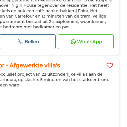
de appartement in Residence Oum Hani 5 dichtbij alle
sser
Internet
nover Nigiri House tegenover de residentie. Het heeft
kels en ook een café-banketbakkerij Folra. Het
en van Carrefour en 13 minuten van de tram. Veilige
appartement bestaat uit 2 slaapkamers, woonkamer,
r bedroom met badkamer en par...
Bellen
WhatsApp
or - Afgewerkte villa's
exclusief project van 22 uitzonderlijke villa's aan de
harhoura, op slechts 5 minuten van het stadscentrum.
s een ware