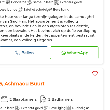
Lift
Conciërge
Gemeubileerd
Exterieur gevel
pese lounge
Satelliet schotel
Beveiliging
e huur voor lange termijn gelegen in de Lamdaghri-
te keuken
Koelkast
Oven
Tv
Vaatwasser
van Saïd Hajji. Het appartement is volledig
o's, en bevindt zich in een afgesloten residentie,
 en een bewaker. Het bevindt zich op de 1e verdieping
rkeerplaats in de kelder. Het appartement bestaat uit
amer, een volledig uitgerus...
Bellen
WhatsApp
5, Ashmaou Buurt
2 Slaapkamers
2 Badkamers
eubileerd
Exterieur gevel
Beveiliging
Dubbel glas