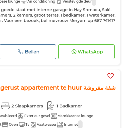
pese lounge
Air conditioning
Verstevigde deur
goede staat met interne garage in Hay Shmaou, Salé.
amers, 2 kamers, groot terras, 1 badkamer, 1 waterkamer.
tor. Voor een bezoek, bel mevrouw Meryem op 667 741417
Bellen
WhatsApp
Gemeubileerd en uitgerust appartement te huur شقة مفروشة
2 Slaapkamers
1 Badkamer
eubileerd
Exterieur gevel
Marokkaanse lounge
t
Oven
Tv
Vaatwasser
Internet