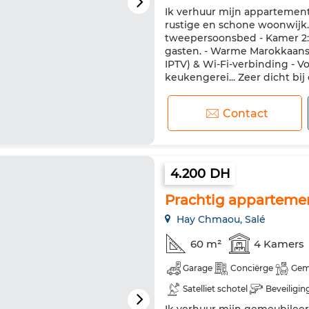
Ik verhuur mijn appartemen
rustige en schone woonwijk. 
tweepersoonsbed - Kamer 2:
gasten. - Warme Marokkaanse
IPTV) & Wi-Fi-verbinding - V
keukengerei... Zeer dicht bij 
Contact
4.200 DH
Prachtig appartemen
Hay Chmaou, Salé
60 m²
4 Kamers
Garage
Conciërge
Gem
Satelliet schotel
Beveiligin