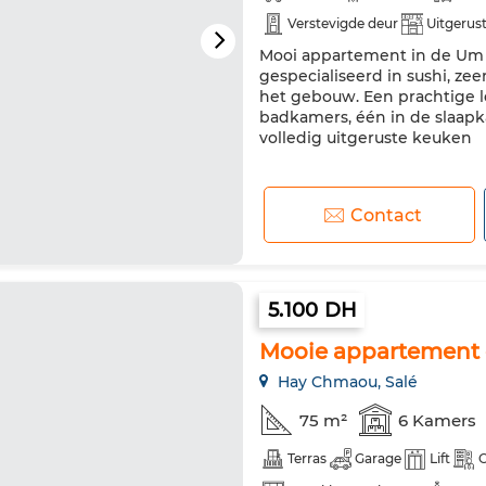
Verstevigde deur
Uitgerus
Mooi appartement in de Um 
gespecialiseerd in sushi, zeer
het gebouw. Een prachtige 
badkamers, één in de slaap
volledig uitgeruste keuken
Contact
5.100 DH
Mooie appartement
Hay Chmaou, Salé
75 m²
6 Kamers
Terras
Garage
Lift
C