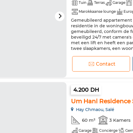
Tuin
Terras
Garage
Marokkaanse lounge
Euro
Gemeubileerd appartement t
Verstevigde deur
Uitgerus
residentie in de woningbouw 
gemeubileerd, conform de fot
beveiligd 24/7 met camera's
met een lift en heeft een pa
twee slaapkamers, een woonk
Contact
4.200 DH
Um Hani Residence 
Hay Chmaou, Salé
60 m²
3 Kamers
Garage
Conciërge
Gem