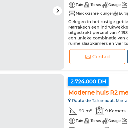
Tuin
Terras
Garage
Marokkaanse lounge
Euro
Gelegen in het rustige gebie
Air conditioning
Beveiligin
Marrakech een indrukwekken
Koelkast
Oven
Vaatwa
uitgestrekt perceel van 4.1
een unieke combinatie van c
ruime slaapkamers en vier b
Het hart van het huis is de r
Contact
2.724.000 DH
Moderne huis R2 met
Route de Tahanaout, Marr
90 m²
9 Kamers
Tuin
Terras
Garage