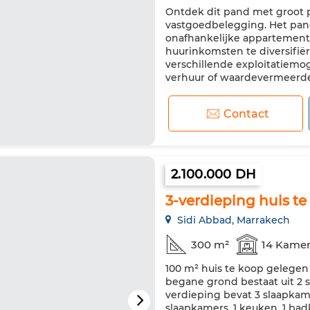
Ontdek dit pand met groot p
Verstevigde deur
Uitgerus
vastgoedbelegging. Het pand 
onafhankelijke appartement
huurinkomsten te diversifië
verschillende exploitatiemo
verhuur of waardevermeerder
Contact
2.100.000 DH
3-verdieping huis t
Sidi Abbad, Marrakech
300 m²
14 Kame
100 m² huis te koop gelegen
begane grond bestaat uit 2 
verdieping bevat 3 slaapkam
slaapkamers, 1 keuken, 1 ba