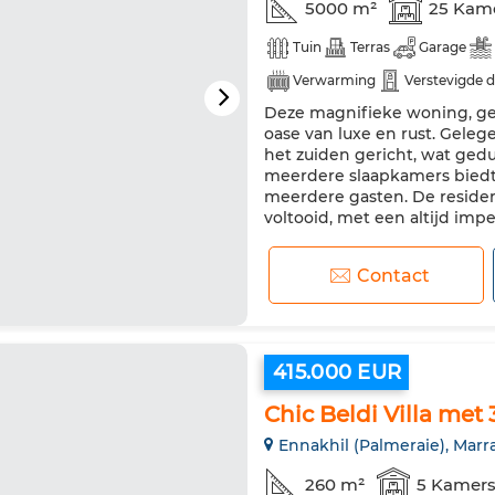
5000 m²
25 Kam
Tuin
Terras
Garage
Verwarming
Verstevigde 
Deze magnifieke woning, gel
oase van luxe en rust. Geleg
het zuiden gericht, wat ged
meerdere slaapkamers biedt
meerdere gasten. De resident
voltooid, met een altijd impec
Contact
415.000 EUR
Chic Beldi Villa met
Ennakhil (Palmeraie), Mar
260 m²
5 Kamer