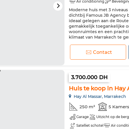
Air conditioning
Beveiligin
Moderne huis met 3 niveaus 
Koelkast
Oven
Vaatwa
dichtbij Famous JB Agency b
ideaal gelegen aan de Route 
gemakkelijk toegankelijke o
woonruimtes en een prachtig
klimaat van Marrakech te gen
Contact
3.700.000 DH
Huis te koop in Hay 
Hay Al Massar, Marrakech
250 m²
5 Kamer
Garage
Uitzicht op de ber
Satelliet schotel
Air condit