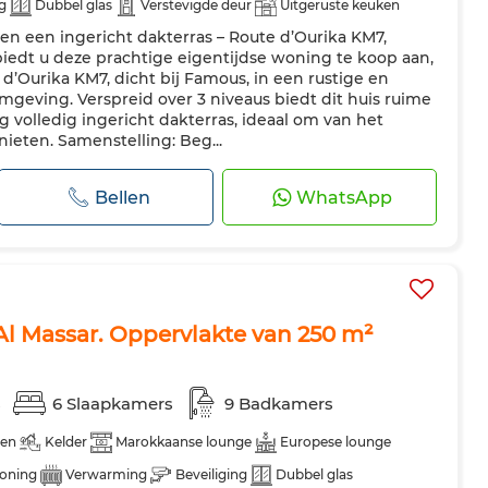
g
Dubbel glas
Verstevigde deur
Uitgeruste keuken
en een ingericht dakterras – Route d’Ourika KM7,
sser
Magnetron
iedt u deze prachtige eigentijdse woning te koop aan,
d’Ourika KM7, dicht bij Famous, in een rustige en
mgeving. Verspreid over 3 niveaus biedt dit huis ruime
 volledig ingericht dakterras, ideaal om van het
ieten. Samenstelling: Beg...
Bellen
WhatsApp
Al Massar. Oppervlakte van 250 m²
s
6 Slaapkamers
9 Badkamers
gen
Kelder
Marokkaanse lounge
Europese lounge
ioning
Verwarming
Beveiliging
Dubbel glas