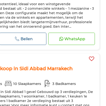
otentieel, ideaal voor een winstgevende
te keuken
Koelkast
Oven
Vaatwasser
Magnetron
bestaat uit: • 2 commerciële winkels • ️ 1 mezzanine • 3
en Deze configuratie maakt het mogelijk om de
ren via de winkels en appartementen, terwijl het
gelijkheden biedt: langetermijnverhuur, professionele
ing van het onroerend goed. Een inter...
Bellen
WhatsApp
e koop in Sidi Abbad Marrakech
rs
10 Slaapkamers
3 Badkamers
 in Sidi Abbad 1 gevel Gebouwd op 3 verdiepingen, De
slaapkamers, 1 woonkamer, 1 badkamer, 1 keuken 1e
ers 1 badkamer 2e verdieping bestaat uit 3
dkamer Voor meer informatie kunt u contact met ons