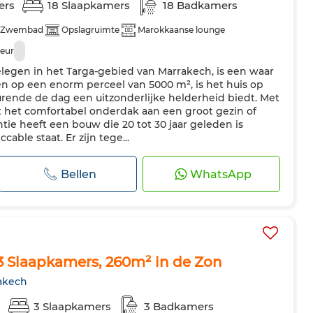
ers
18 Slaapkamers
18 Badkamers
Zwembad
Opslagruimte
Marokkaanse lounge
deur
egen in het Targa-gebied van Marrakech, is een waar
en op een enorm perceel van 5000 m², is het huis op
urende de dag een uitzonderlijke helderheid biedt. Met
 het comfortabel onderdak aan een groot gezin of
ie heeft een bouw die 20 tot 30 jaar geleden is
cable staat. Er zijn tege...
Bellen
WhatsApp
 3 Slaapkamers, 260m² in de Zon
rakech
s
3 Slaapkamers
3 Badkamers