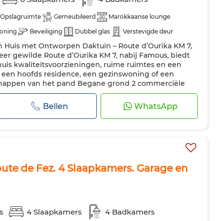
Opslagruimte
Gemeubileerd
Marokkaanse lounge
ioning
Beveiliging
Dubbel glas
Verstevigde deur
 Huis met Ontworpen Daktuin – Route d’Ourika KM 7,
t
Oven
Vaatwasser
Magnetron
er gewilde Route d’Ourika KM 7, nabij Famous, biedt
uis kwaliteitsvoorzieningen, ruime ruimtes en een
or een hoofds residence, een gezinswoning of een
chappen van het pand Begane grond 2 commerciële
ijkheid om in elke garage een mezza...
Bellen
WhatsApp
oute de Fez. 4 Slaapkamers. Garage en
s
4 Slaapkamers
4 Badkamers