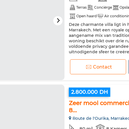
Terras
Conciërge
Opsl
Open haard
Air conditioni
Deze charmante villa ligt in
Vaatwasser
Magnetron
Marrakech. Met een royale 
aangename mix van traditio
woning beschikt over drie r
voldoende privacy garandeer
uitnodigende sfeer te creëren,
Contact
2.800.000 DH
Zeer mooi commercie
8...
Route de l'Ourika, Marrake
80 m²
8 Kamers