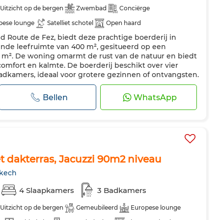
Uitzicht op de bergen
Zwembad
Conciërge
pese lounge
Satelliet schotel
Open haard
d Route de Fez, biedt deze prachtige boerderij in
g
Dubbel glas
Verstevigde deur
Uitgeruste keuken
de leefruimte van 400 m², gesitueerd op een
sser
Magnetron
93 m². De woning omarmt de rust van de natuur en biedt
omfort en kalmte. De boerderij beschikt over vier
adkamers, ideaal voor grotere gezinnen of ontvangsten.
uime keuken, volledig uitgerust...
Bellen
WhatsApp
 dakterras, Jacuzzi 90m2 niveau
akech
4 Slaapkamers
3 Badkamers
Uitzicht op de bergen
Gemeubileerd
Europese lounge