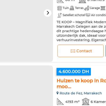
Tuin
Terras
Garage
Satelliet schotel
Air condit
TE KOOP – Magnifiek Modern
Uitgeruste keuken
Koelkas
Marrakech Gelegen aan de ze
dit prachtige hedendaagse h
uitzonderlijk dak, ideaal vo
verhuurinvestering. Eigens
garages van 45 m² elk Mogel
Contact
4.600.000 DH
Huizen te koop in R
moo...
Route de Fez, Marrakech
4193 m²
6 Kamer