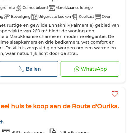
agruimte
Gemeubileerd
Marokkaanse lounge
ng
Beveiliging
Uitgeruste keuken
Koelkast
Oven
 het rustige en gewilde Ennakhil-(Palmeraie) gebied van
oppervlakte van 260 m² biedt de woning een
nele Marokkaanse charme en moderne elegantie. De
uime slaapkamers en drie badkamers, wat comfort en
t. De villa is zorgvuldig ontworpen om een warme en
 waar natuurlijk licht door de stra...
Bellen
WhatsApp
el huis te koop aan de Route d'Ourika.
ch
6 Slaapkamers
4 Badkamers