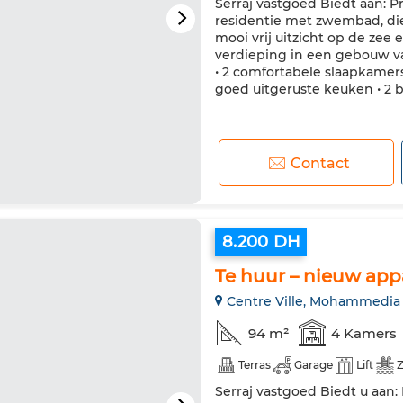
Serraj vastgoed Biedt aan: 
residentie met zwembad, di
mooi vrij uitzicht op de zee
verdieping in een gebouw va
• 2 comfortabele slaapkamer
goed uitgeruste keuken • 2 b
Contact
8.200 DH
Te huur – nieuw ap
Centre Ville, Mohammedia
94 m²
4 Kamers
Terras
Garage
Lift
Serraj vastgoed Biedt u aan