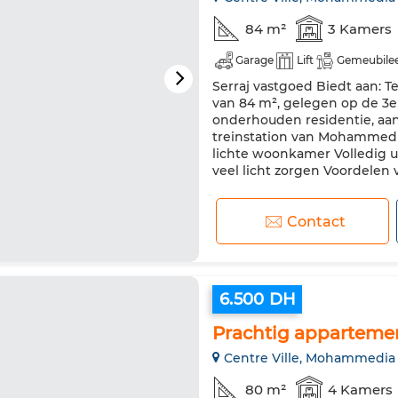
84 m²
3 Kamers
Garage
Lift
Gemeubile
Serraj vastgoed Biedt aan: 
van 84 m², gelegen op de 3e 
onderhouden residentie, aan 
treinstation van Mohammedi
lichte woonkamer Volledig u
veel licht zorgen Voordelen v
Contact
6.500 DH
Prachtig apparteme
Centre Ville, Mohammedia
80 m²
4 Kamers