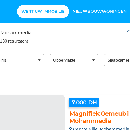
NIEUWBOUWWONINGEN
WERT UW IMMOBILIE
W
n Mohammedia
130 resultaten
)
7.000 DH
Magnifiek Gemeubil
Mohammedia
Centre Ville, Mohammedia