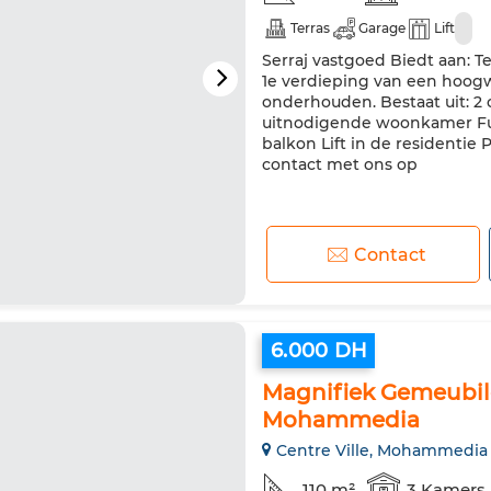
Terras
Garage
Lift
Serraj vastgoed Biedt aan: 
1e verdieping van een hoogwa
onderhouden. Bestaat uit: 2
uitnodigende woonkamer F
balkon Lift in de residentie
contact met ons op
Contact
6.000 DH
Magnifiek Gemeubil
Mohammedia
Centre Ville, Mohammedia
110 m²
3 Kamers