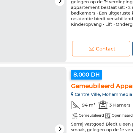
gelegen op de 3ᵉ verdieping 
appartement bestaat uit: • 2
badkamers • Een uitgeruste 
residentie biedt verschillen
Kinderopvang • Lift • Ondergr
Contact
8.000 DH
Gemeubileerd Appa
Centre Ville, Mohammedia
94 m²
3 Kamers
Gemeubileerd
Open haard
Serraj vastgoed Biedt u ee
smaak, gelegen op de 1e ver