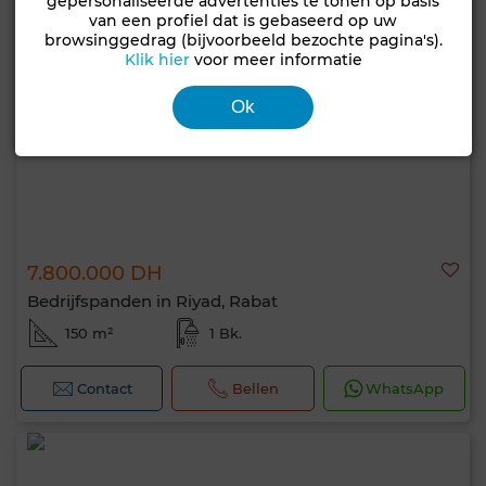
gepersonaliseerde advertenties te tonen op basis
van een profiel dat is gebaseerd op uw
browsinggedrag (bijvoorbeeld bezochte pagina's).
Klik hier
voor meer informatie
Ok
7.800.000 DH
Bedrijfspanden in Riyad, Rabat
150 m²
1 Bk.
Contact
Bellen
WhatsApp