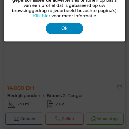
gepersonaliseerde advertenties te tonen op basis
van een profiel dat is gebaseerd op uw
browsinggedrag (bijvoorbeeld bezochte pagina's).
Klik hier
voor meer informatie
Ok
14.000 DH
Bedrijfspanden in Branes 2, Tanger
230 m²
2 Bk.
Contact
Bellen
WhatsApp