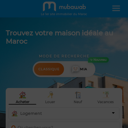
Le 1er site immobilier du Maroc
Trouvez votre maison idéale au
Maroc
MODE DE RECHERCHE
✨ Nouveau
CLASSIQUE
MIA
Acheter
Louer
Neuf
Vacances
Logement