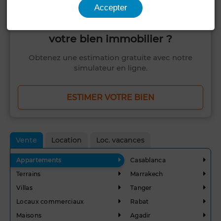
Accepter
Voulez-vous savoir combien vaut
votre bien immobilier ?
Obtenez une estimation gratuite avec notre
simulateur en ligne.
ESTIMER VOTRE BIEN
Vente
Location
Loc. vacances
Appartements
Casablanca
Terrains
Marrakech
Villas
Tanger
Locaux commerciaux
Rabat
Maisons
Agadir