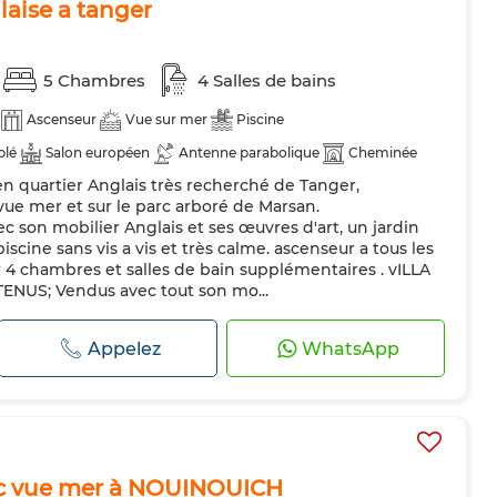
laise a tanger
5 Chambres
4 Salles de bains
Ascenseur
Vue sur mer
Piscine
blé
Salon européen
Antenne parabolique
Cheminée
en quartier Anglais très recherché de Tanger,
ntral
Double vitrage
Porte blindée
Cuisine équipée
vue mer et sur le parc arboré de Marsan.
hine à laver
Micro-ondes
son mobilier Anglais et ses œuvres d'art, un jardin
iscine sans vis a vis et très calme. ascenseur a tous les
er 4 chambres et salles de bain supplémentaires . vILLA
NUS; Vendus avec tout son mo...
Appelez
WhatsApp
ec vue mer à NOUINOUICH