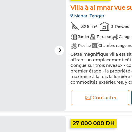
Villa à al mnar vue 
Manar, Tanger
326 m²
3 Pièces
Jardin
Terrasse
Garage
Piscine
Chambre rangeme
Cette magnifique villa est si
Salon européen
Climatisat
offrant un emplacement côti
Cuisine équipée
Four
Conçue sur trois niveaux - c
premier étage - la propriété
maximise à la fois la lumière 
commodités extérieures, y co
Contacter
27 000 000 DH