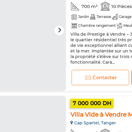
700 m²
10 Pièces
Jardin
Terrasse
Garage
Chambre rangement
Meu
Villa de Prestige à Vendre –
Antenne parabolique
Clim
le quartier résidentiel très p
Porte blindée
Cuisine équi
de vie exceptionnel alliant c
et la mer. Implantée sur un 
la propriété s’élève sur troi
fonctionnalité. Cara...
Contacter
7 000 000 DH
Villa Vide à Vendre
Cap Spartel, Tanger