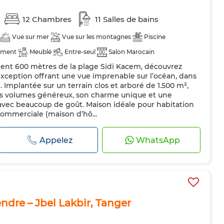
12 Chambres
11 Salles de bains
Vue sur mer
Vue sur les montagnes
Piscine
ement
Meublé
Entre-seul
Salon Marocain
ment 600 mètres de la plage Sidi Kacem, découvrez
arabolique
Cheminée
Climatisation
Chauffage central
xception offrant une vue imprenable sur l’océan, dans
Porte blindée
Cuisine équipée
Réfrigérateur
Four
 Implantée sur un terrain clos et arboré de 1.500 m²,
ses volumes généreux, son charme unique et une
es
 avec beaucoup de goût. Maison idéale pour habitation
commerciale (maison d’hô...
Appelez
WhatsApp
endre – Jbel Lakbir, Tanger