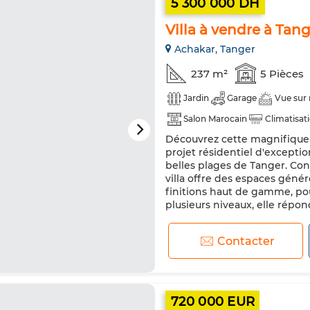
5 300 000 DH
Villa à vendre à Tan
Achakar, Tanger
237 m²
5 Pièces
Jardin
Garage
Vue sur
Salon Marocain
Climatisat
Découvrez cette magnifique v
Cuisine équipée
projet résidentiel d'excepti
belles plages de Tanger. Con
villa offre des espaces géné
finitions haut de gamme, pou
plusieurs niveaux, elle répon
Contacter
720 000 EUR