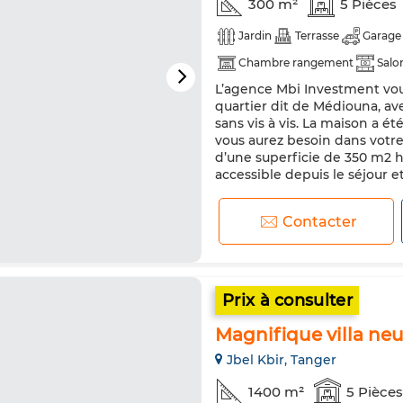
300 m²
5 Pièces
Jardin
Terrasse
Garage
Chambre rangement
Salo
L’agence Mbi Investment vous
Sécurité
Double vitrage
quartier dit de Médiouna, a
Micro-ondes
sans vis à vis. La maison a ét
vous aurez besoin dans votre i
d’une superficie de 350 m2 ha
accessible depuis le séjour et 
Contacter
Prix à consulter
Magnifique villa neu
Jbel Kbir, Tanger
1400 m²
5 Pièces