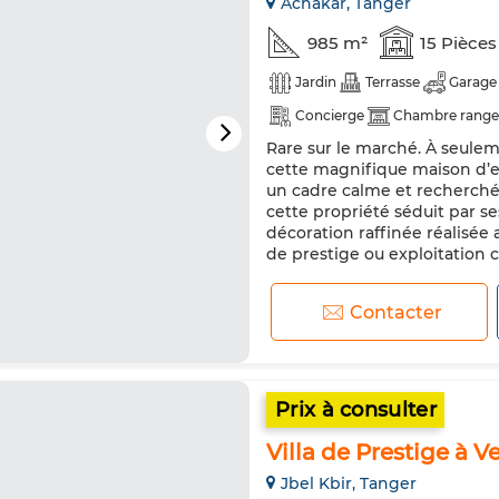
Achakar, Tanger
985 m²
15 Pièces
Jardin
Terrasse
Garage
Concierge
Chambre rang
Rare sur le marché. À seule
Salon européen
Antenne p
cette magnifique maison d’e
Sécurité
Double vitrage
un cadre calme et recherché.
cette propriété séduit par 
Machine à laver
Micro-ond
décoration raffinée réalisée
de prestige ou exploitation 
Contacter
Prix à consulter
Villa de Prestige à V
Jbel Kbir, Tanger