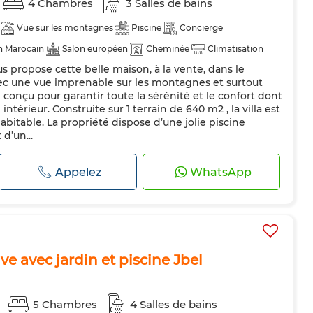
4 Chambres
3 Salles de bains
Vue sur les montagnes
Piscine
Concierge
n Marocain
Salon européen
Cheminée
Climatisation
 propose cette belle maison, à la vente, dans le
Porte blindée
Cuisine équipée
Réfrigérateur
Four
vec une vue imprenable sur les montagnes et surtout
é conçu pour garantir toute la sérénité et le confort dont
ntérieur. Construite sur 1 terrain de 640 m2 , la villa est
bitable. La propriété dispose d’une jolie piscine
d’un...
Appelez
WhatsApp
ve avec jardin et piscine Jbel
5 Chambres
4 Salles de bains