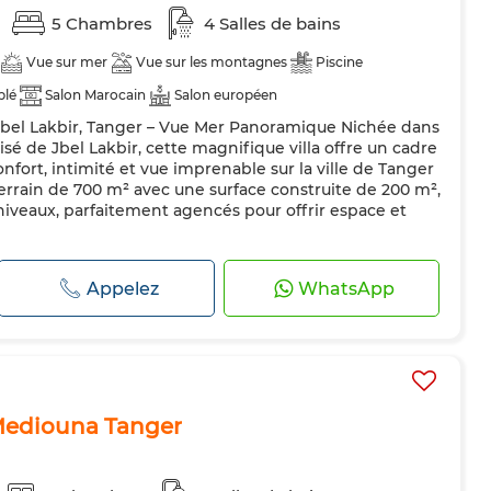
5 Chambres
4 Salles de bains
Vue sur mer
Vue sur les montagnes
Piscine
blé
Salon Marocain
Salon européen
 Jbel Lakbir, Tanger – Vue Mer Panoramique Nichée dans
atisation
Chauffage central
Sécurité
Double vitrage
risé de Jbel Lakbir, cette magnifique villa offre un cadre
pée
Réfrigérateur
Four
Machine à laver
Micro-ondes
onfort, intimité et vue imprenable sur la ville de Tanger
terrain de 700 m² avec une surface construite de 200 m²,
s niveaux, parfaitement agencés pour offrir espace et
Appelez
WhatsApp
 Mediouna Tanger