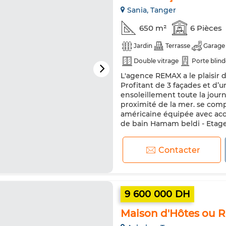
Sania, Tanger
650 m²
6 Pièces
Jardin
Terrasse
Garage
Double vitrage
Porte blin
L'agence REMAX a le plaisir d
Machine à laver
Micro-ond
Profitant de 3 façades et d’
ensoleillement toute la journ
proximité de la mer. se compo
américaine équipée avec acc
de bain Hamam beldi - Etage 1 
Contacter
9 600 000 DH
Maison d'Hôtes ou R