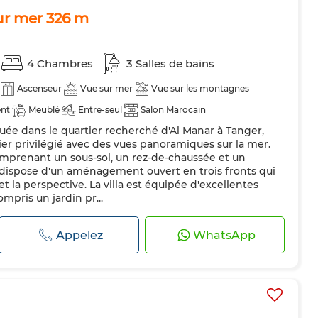
sur mer 326 m
4 Chambres
3 Salles de bains
Ascenseur
Vue sur mer
Vue sur les montagnes
nt
Meublé
Entre-seul
Salon Marocain
tuée dans le quartier recherché d'Al Manar à Tanger,
ion
Sécurité
Double vitrage
Porte blindée
er privilégié avec des vues panoramiques sur la mer.
omprenant un sous-sol, un rez-de-chaussée et un
 dispose d'un aménagement ouvert en trois fronts qui
et la perspective. La villa est équipée d'excellentes
mpris un jardin pr...
Appelez
WhatsApp