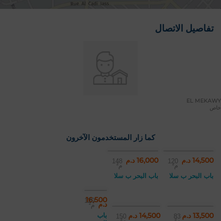
تفاصيل الاتصال
EL MEKAWY
خاص
كما زار المستخدمون الآخرون
14,500 د.م
16,000 د.م
148
120
م²
م²
باب البحر ب سلا
باب البحر ب سلا
16,500
120
د.م
م²
13,500 د.م
14,500 د.م
باب
150
83
م²
م²