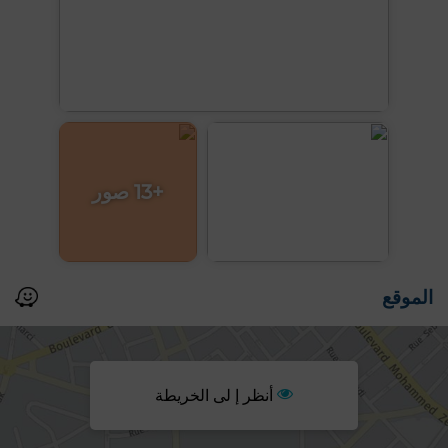
+13 صور
الموقع
أنظر إ لى الخريطة