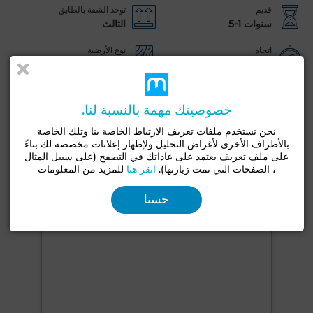
قديم
توجد الشقة بالطابق
سنوات 1-5
الثالث
اتجاه
نوع الأرضية
جنوب
البلاط
شرفة
مرآب
مصعد
بواب
مفروشة
خصوصيتك مهمة بالنسبة لنا.
صالون أوروبي
مكيف
زجاج مزدوج
باب مصفحة
نحن نستخدم ملفات تعريف الارتباط الخاصة بنا وتلك الخاصة
مطبخ مجهز
ثلاجة
فرن
تلفزيون
آلة غسيل
بالأطراف الأخرى لأغراض التحليل ولإظهار إعلانات مخصصة لك بناءً
على ملف تعريف يعتمد على عاداتك في التصفح (على سبيل المثال
ميكروويف
مسموح بدخول الحيوانات الأليفة
، الصفحات التي تمت زيارتها).
انقر هنا
للمزيد من المعلومات
شاهد المزيد من الصور
حسنا