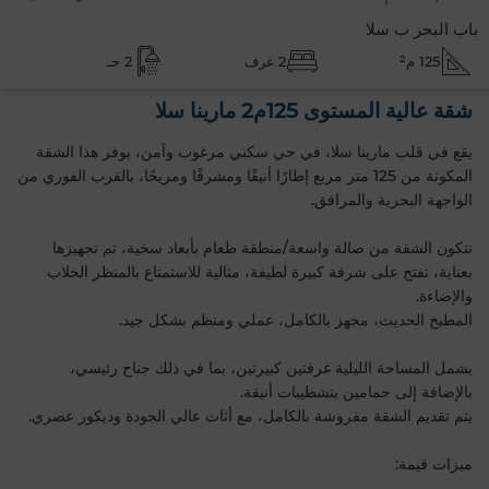
باب البحر ب سلا
125 م²
2 غرف
2 حـ
شقة عالية المستوى 125م2 مارينا سلا
يقع في قلب مارينا سلا، في حي سكني مرغوب وآمن، يوفر هذا الشقة
المكونة من 125 متر مربع إطارًا أنيقًا ومشرقًا ومريحًا، بالقرب الفوري من
الواجهة البحرية والمرافق.
تتكون الشقة من صالة واسعة/منطقة طعام بأبعاد سخية، تم تجهيزها
بعناية، تفتح على شرفة كبيرة لطيفة، مثالية للاستمتاع بالمنظر الخلاب
والإضاءة.
المطبخ الحديث، مجهز بالكامل، عملي ومنظم بشكل جيد.
يشمل المساحة الليلية غرفتين كبيرتين، بما في ذلك جناح رئيسي،
بالإضافة إلى حمامين بتشطيبات أنيقة.
يتم تقديم الشقة مفروشة بالكامل، مع أثاث عالي الجودة وديكور عصري.
ميزات قيمة: