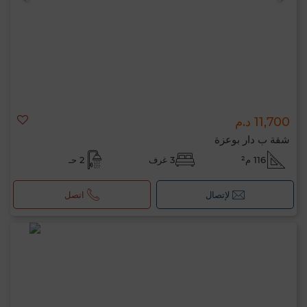
11,700 د.م
شقة ب دار بوعزة
116 م²
3 غرف
2 حـ
لإتصال
اتصل