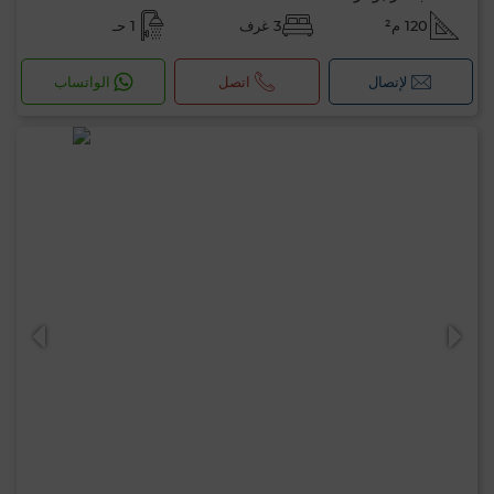
120 م²
3 غرف
1 حـ
لإتصال
اتصل
الواتساب