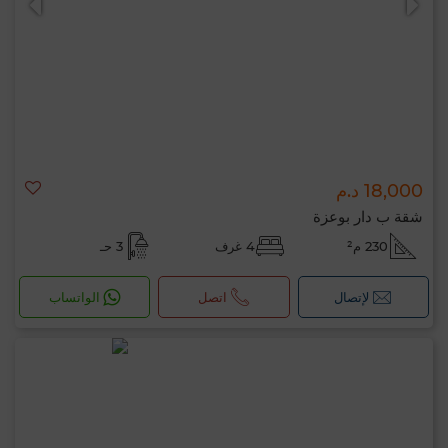
18,000 د.م
شقة ب دار بوعزة
230 م²
4 غرف
3 حـ
لإتصال
اتصل
الواتساب