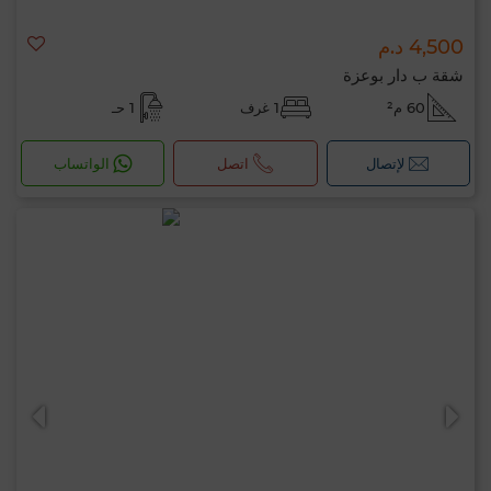
4,500 د.م
شقة ب دار بوعزة
60 م²
1 غرف
1 حـ
لإتصال
اتصل
الواتساب
مرحبًا، أنا MIA. ما المعيار الذي ترغب في تطبيقه
الآن؟