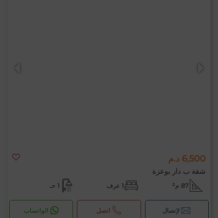
6,500 د.م
شقة ب دار بوعزة
87 م²
1 غرف
1 حـ
لإتصال
اتصل
الواتساب