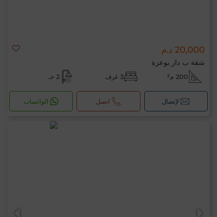
20,000 د.م
شقة ب دار بوعزة
200 م²
3 غرف
2 حـ
لإتصال
اتصل
الواتساب