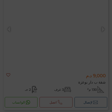
9,000 د.م
شقة ب دار بوعزة
130 م²
3 غرف
2 حـ
لإتصال
اتصل
الواتساب