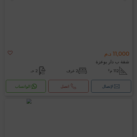
11,000 د.م
شقة ب دار بوعزة
112 م²
2 غرف
2 حـ
لإتصال
اتصل
الواتساب