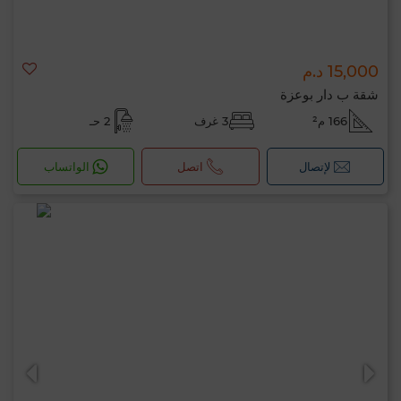
15,000 د.م
شقة ب دار بوعزة
166 م²
3 غرف
2 حـ
لإتصال
اتصل
الواتساب