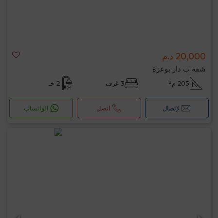
20,000 د.م
شقة ب دار بوعزة
205 م²
3 غرف
2 حـ
لإتصال
اتصل
الواتساب