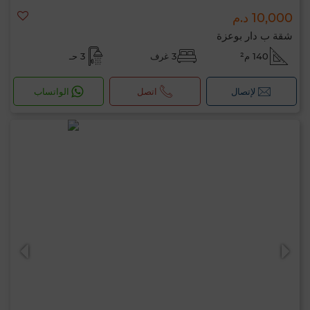
10,000 د.م
شقة ب دار بوعزة
140 م²
3 غرف
3 حـ
لإتصال
اتصل
الواتساب