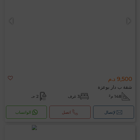
0 / 500
9,500 د.م
شقة ب دار بوعزة
148 م²
3 غرف
2 حـ
لإتصال
اتصل
الواتساب