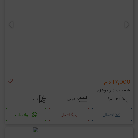
17,000 د.م
شقة ب دار بوعزة
199 م²
3 غرف
3 حـ
لإتصال
اتصل
الواتساب