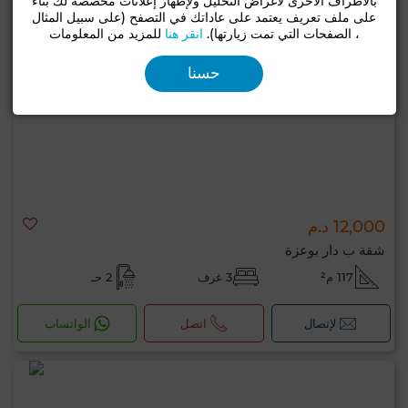
بالأطراف الأخرى لأغراض التحليل ولإظهار إعلانات مخصصة لك بناءً
على ملف تعريف يعتمد على عاداتك في التصفح (على سبيل المثال
، الصفحات التي تمت زيارتها).
انقر هنا
للمزيد من المعلومات
حسنا
12,000 د.م
شقة ب دار بوعزة
117 م²
3 غرف
2 حـ
لإتصال
اتصل
الواتساب