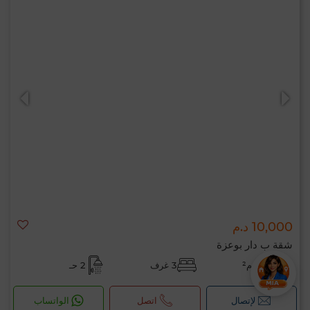
10,000 د.م
شقة ب دار بوعزة
139 م²
3 غرف
2 حـ
لإتصال
اتصل
الواتساب