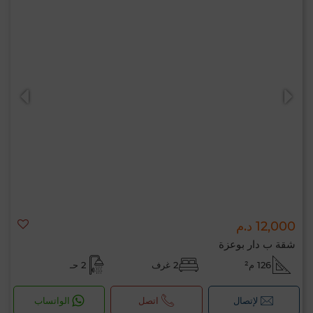
12,000 د.م
شقة ب دار بوعزة
126 م²
2 غرف
2 حـ
لإتصال
اتصل
الواتساب