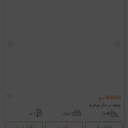
8,000 د.م
شقة ب دار بوعزة
62 م²
1 غرف
1 حـ
لإتصال
اتصل
الواتساب