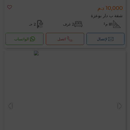
10,000 د.م
شقة ب دار بوعزة
81 م²
2 غرف
2 حـ
لإتصال
اتصل
الواتساب