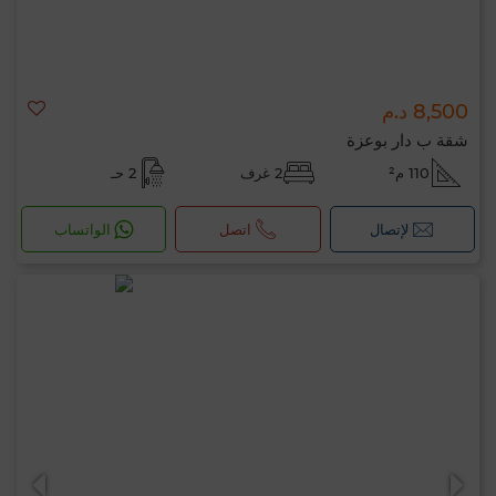
8,500 د.م
شقة ب دار بوعزة
110 م²
2 غرف
2 حـ
لإتصال
اتصل
الواتساب