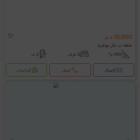
10,000 د.م
شقة ب دار بوعزة
100 م²
2 غرف
2 حـ
لإتصال
اتصل
الواتساب