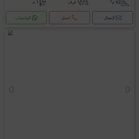
62 م²
1 غرف
1 حـ
لإتصال
اتصل
الواتساب