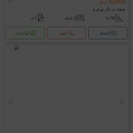
10,000 د.م
شقة ب دار بوعزة
95 م²
2 غرف
1 حـ
لإتصال
اتصل
الواتساب