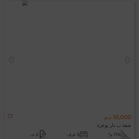
10,000 د.م
شقة ب دار بوعزة
174 م²
3 غرف
2 حـ