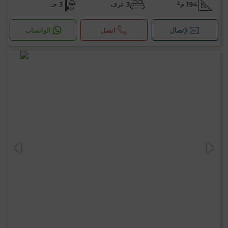
194 م²
3 غرف
3 حـ
لإتصال
اتصل
الواتساب