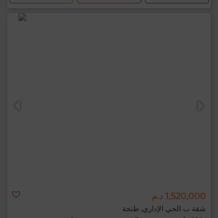
1,520,000 د.م
شقة ب الحي الإداري, طنجة