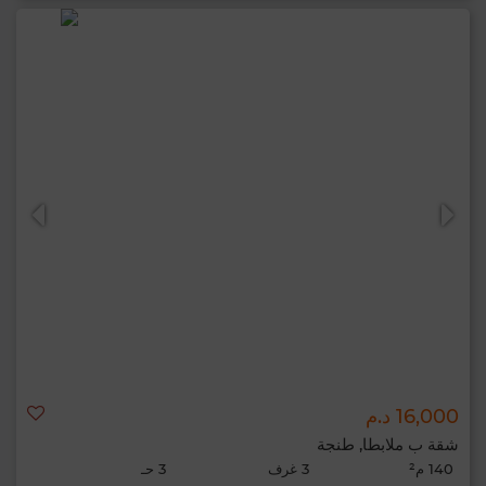
16,000 د.م
شقة ب ملابطا, طنجة
140 م²
3 غرف
3 حـ