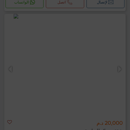
لإتصال
اتصل
الواتساب
20,000 د.م