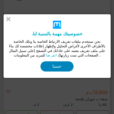
خصوصيتك مهمة بالنسبة لنا.
نحن نستخدم ملفات تعريف الارتباط الخاصة بنا وتلك الخاصة
بالأطراف الأخرى لأغراض التحليل ولإظهار إعلانات مخصصة لك بناءً
على ملف تعريف يعتمد على عاداتك في التصفح (على سبيل المثال
، الصفحات التي تمت زيارتها).
انقر هنا
للمزيد من المعلومات
حسنا
12,000 د.م
شقة ب موزار, طنجة
83 م²
2 غرف
2 حـ