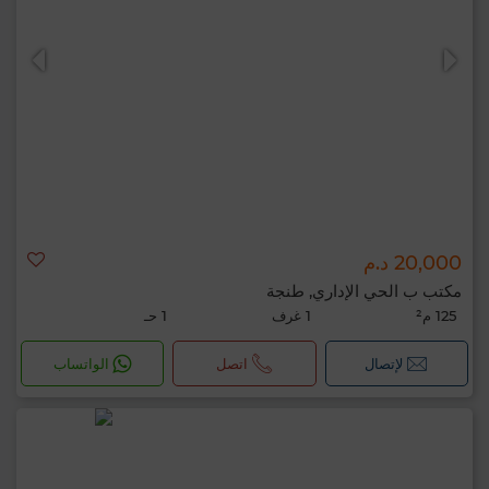
20,000 د.م
مكتب ب الحي الإداري, طنجة
125 م²
1 غرف
1 حـ
لإتصال
اتصل
الواتساب