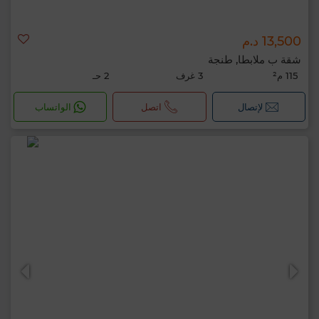
13,500 د.م
شقة ب ملابطا, طنجة
115 م²
3 غرف
2 حـ
لإتصال
اتصل
الواتساب