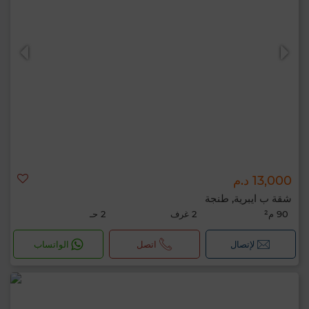
13,000 د.م
شقة ب ايبرية, طنجة
90 م²
2 غرف
2 حـ
لإتصال
اتصل
الواتساب