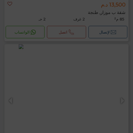
13,500 د.م
شقة ب موزار, طنجة
85 م²
2 غرف
2 حـ
لإتصال
اتصل
الواتساب