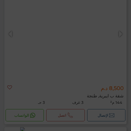
8,500 د.م
شقة ب ايبرية, طنجة
144 م²
3 غرف
3 حـ
لإتصال
اتصل
الواتساب