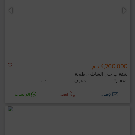
4,700,000 د.م
شقة ب حـي الشاطئ, طنجة
187 م²
3 غرف
3 حـ
لإتصال
اتصل
الواتساب