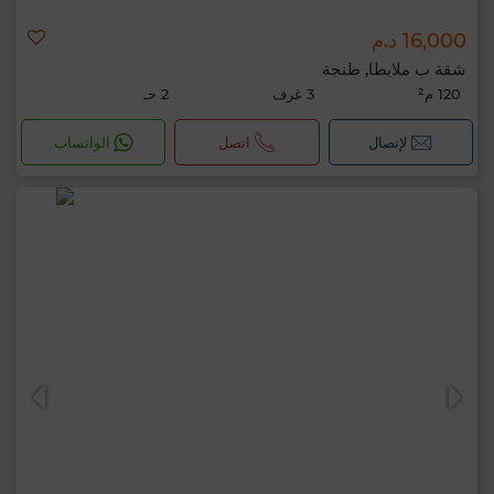
16,000 د.م
شقة ب ملابطا, طنجة
120 م²
3 غرف
2 حـ
لإتصال
اتصل
الواتساب