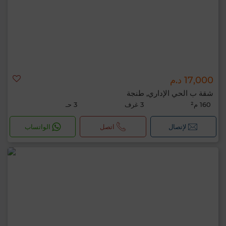
17,000 د.م
شقة ب الحي الإداري, طنجة
160 م²
3 غرف
3 حـ
لإتصال
اتصل
الواتساب