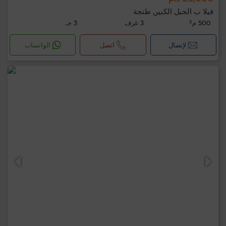
فيلا ب الجبل الكبير, طنجة
500 م²
3 غرف
3 حـ
لإتصال
اتصل
الواتساب