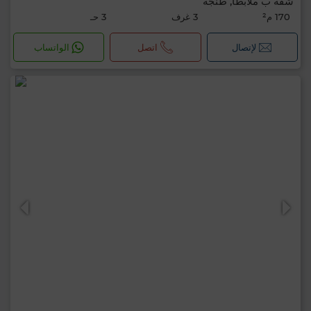
شقة ب ملابطا, طنجة
170 م²
3 غرف
3 حـ
لإتصال
اتصل
الواتساب