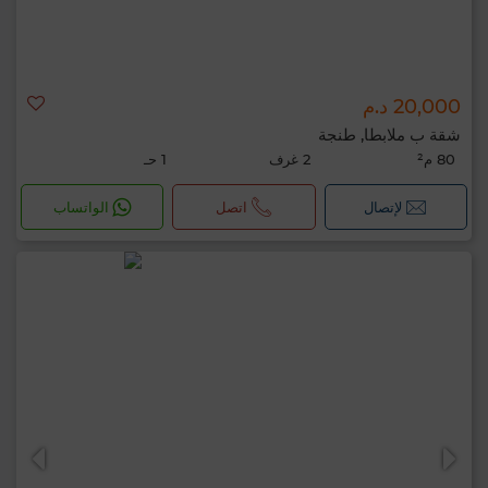
20,000 د.م
شقة ب ملابطا, طنجة
80 م²
2 غرف
1 حـ
لإتصال
اتصل
الواتساب