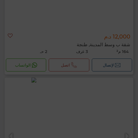
12,000 د.م
شقة ب وسط المدينة, طنجة
164 م²
3 غرف
2 حـ
لإتصال
اتصل
الواتساب