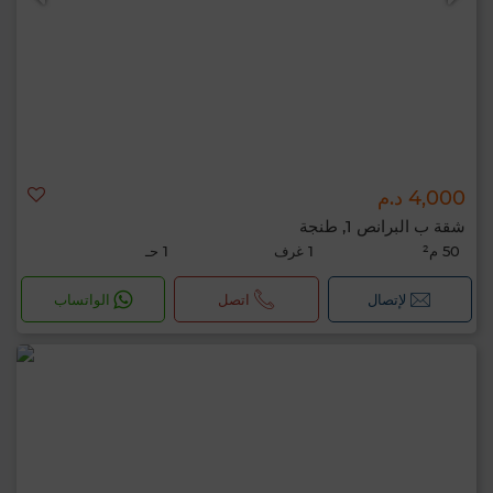
4,000 د.م
شقة ب البرانص 1, طنجة
50 م²
1 غرف
1 حـ
لإتصال
اتصل
الواتساب