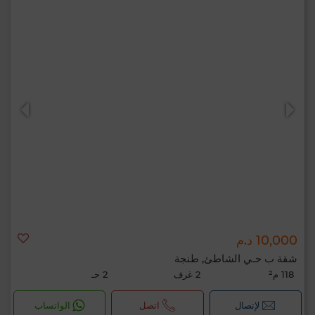
10,000 د.م
شقة ب حـي الشاطئ, طنجة
118 م²
2 غرف
2 حـ
لإتصال
اتصل
الواتساب