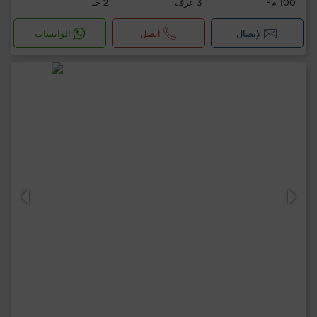
100 م²
3 غرف
2 حـ
لإتصال
اتصل
الواتساب