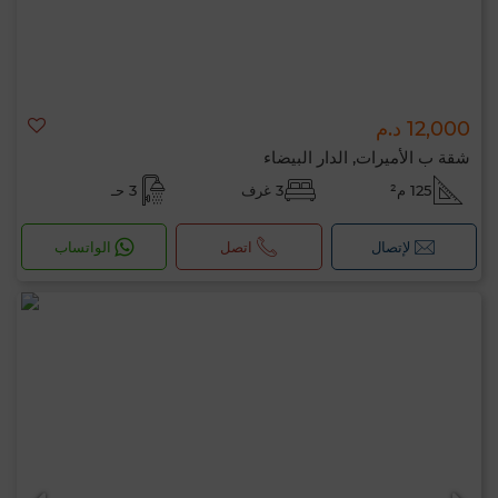
12,000 د.م
شقة ب الأميرات, الدار البيضاء
125 م²
3 غرف
3 حـ
لإتصال
اتصل
الواتساب