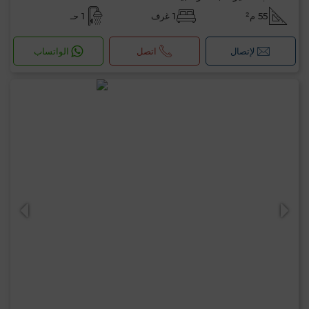
55 م²
1 غرف
1 حـ
لإتصال
اتصل
الواتساب