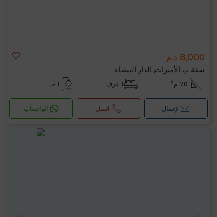
8,000 د.م
شقة ب الأميرات, الدار البيضاء
70 م²
1 غرف
1 حـ
لإتصال
اتصل
الواتساب