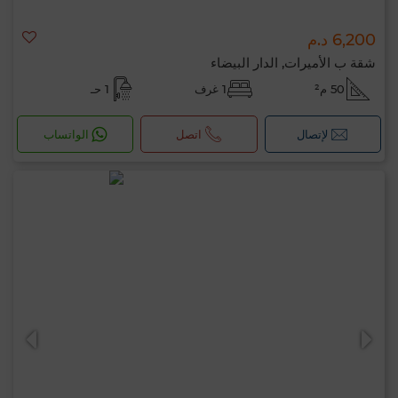
6,200 د.م
شقة ب الأميرات, الدار البيضاء
50 م²
1 غرف
1 حـ
لإتصال
اتصل
الواتساب