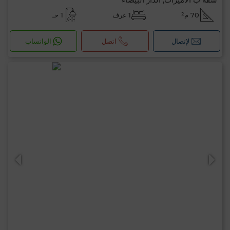
70 م²
1 غرف
1 حـ
لإتصال
اتصل
الواتساب