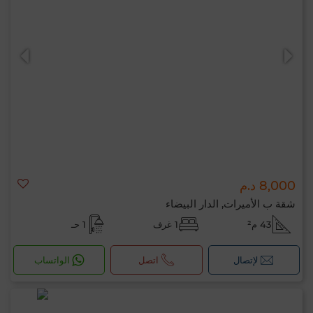
8,000 د.م
شقة ب الأميرات, الدار البيضاء
43 م²
1 غرف
1 حـ
لإتصال
اتصل
الواتساب