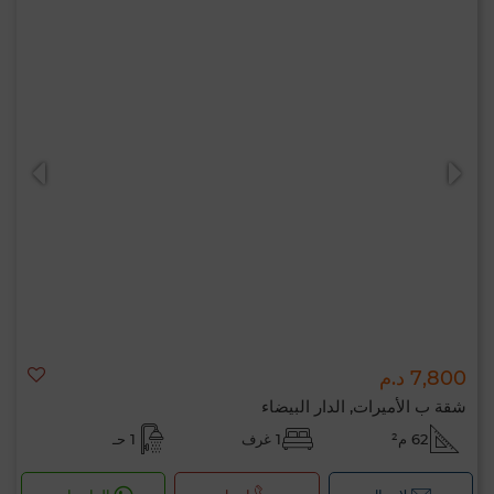
7,800 د.م
شقة ب الأميرات, الدار البيضاء
62 م²
1 غرف
1 حـ