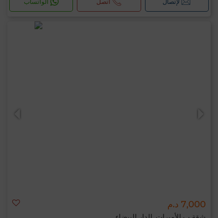
لإتصال
اتصل
الواتساب
7,000 د.م
شقة ب الأميرات, الدار البيضاء