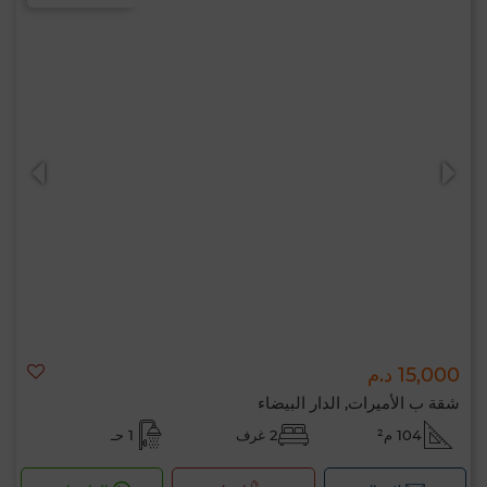
15,000 د.م
شقة ب الأميرات, الدار البيضاء
104 م²
2 غرف
1 حـ