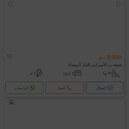
8,000 د.م
0 / 500
شقة ب الأميرات, الدار البيضاء
71 م²
1 غرف
1 حـ
لإتصال
اتصل
الواتساب