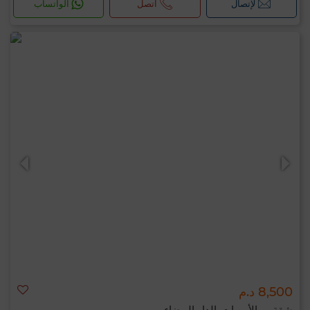
لإتصال
اتصل
الواتساب
8,500 د.م
شقة ب الأميرات, الدار البيضاء