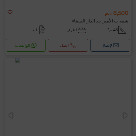
8,500 د.م
شقة ب الأميرات, الدار البيضاء
45 م²
1 غرف
1 حـ
لإتصال
اتصل
الواتساب
مرحبًا، أنا MIA. ما المعيار الذي ترغب في تطبيقه
الآن؟