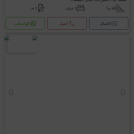
45 م²
1 غرف
1 حـ
لإتصال
اتصل
الواتساب