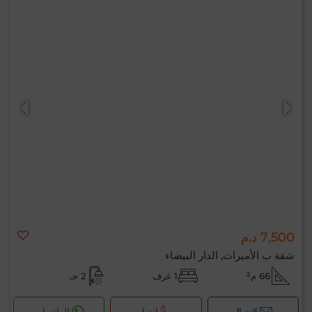
7,500 د.م
شقة ب الأميرات, الدار البيضاء
66 م²
1 غرف
2 حـ
لإتصال
اتصل
الواتساب