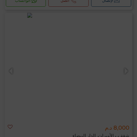
لإتصال
اتصل
الواتساب
8,000 د.م
شقة ب الأميرات, الدار البيضاء