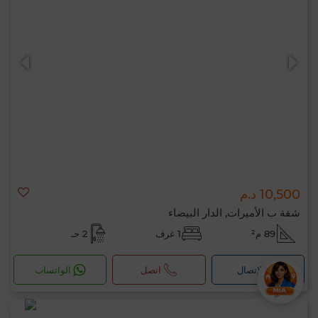
10,500 د.م
شقة ب الأميرات, الدار البيضاء
89 م²
1 غرف
2 حـ
لإتصال
اتصل
الواتساب