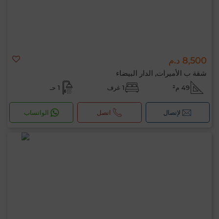
8,500 د.م
شقة ب الأميرات, الدار البيضاء
49 م²
1 غرف
1 حـ
لإتصال
اتصل
الواتساب