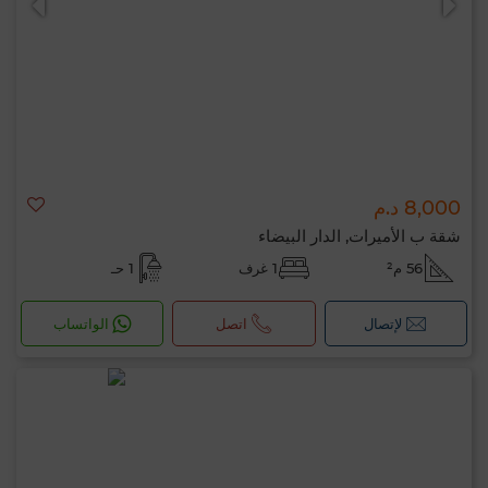
8,000 د.م
شقة ب الأميرات, الدار البيضاء
56 م²
1 غرف
1 حـ
لإتصال
اتصل
الواتساب