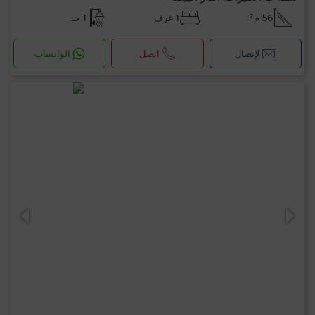
56 م²
1 غرف
1 حـ
لإتصال
اتصل
الواتساب