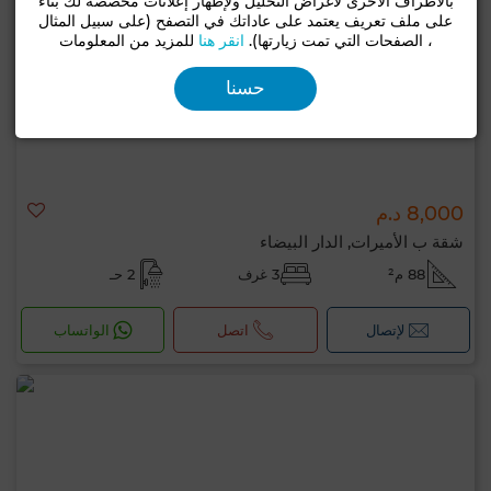
بالأطراف الأخرى لأغراض التحليل ولإظهار إعلانات مخصصة لك بناءً
على ملف تعريف يعتمد على عاداتك في التصفح (على سبيل المثال
، الصفحات التي تمت زيارتها).
انقر هنا
للمزيد من المعلومات
حسنا
8,000 د.م
شقة ب الأميرات, الدار البيضاء
88 م²
3 غرف
2 حـ
لإتصال
اتصل
الواتساب