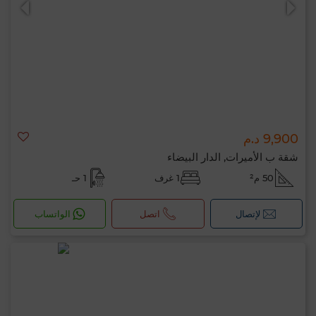
9,900 د.م
شقة ب الأميرات, الدار البيضاء
50 م²
1 غرف
1 حـ
لإتصال
اتصل
الواتساب