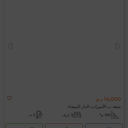
14,000 د.م
شقة ب الأميرات, الدار البيضاء
190 م²
3 غرف
3 حـ