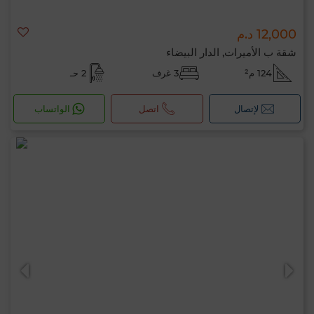
12,000 د.م
شقة ب الأميرات, الدار البيضاء
124 م²
3 غرف
2 حـ
لإتصال
اتصل
الواتساب