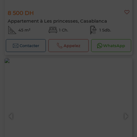
8 500 DH
Appartement à Les princesses, Casablanca
45 m²
1 Ch.
1 Sdb.
Contacter
Appelez
WhatsApp
Bonjour, je suis MIA. Quel critère souhaitez-
vous appliquer maintenant ?