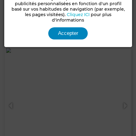
8 700 DH
publicités personnalisées en fonction d'un profil
basé sur vos habitudes de navigation (par exemple,
Appartement à Les princesses, Casablanca
les pages visitées).
Cliquez ICI
pour plus
d'informations
56 m²
1 Ch.
1 Sdb.
Accepter
Contacter
Appelez
WhatsApp