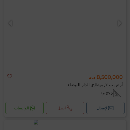
8,500,000 د.م
أرض ب لارميطاج, الدار البيضاء
975 م²
لإتصال
اتصل
الواتساب