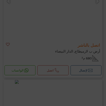
اتصل بالناشر
أرض ب لارميطاج, الدار البيضاء
680 م²
لإتصال
اتصل
الواتساب
مرحبًا، أنا MIA. ما المعيار الذي ترغب في تطبيقه
الآن؟