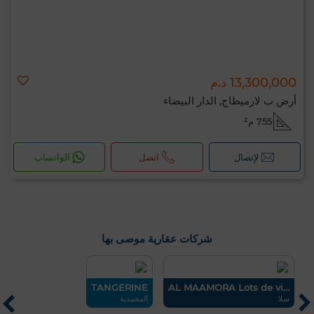
13,300,000 د.م
أرض ب لارميطاج, الدار البيضاء
755 م²
لإتصال
اتصل
الواتساب
شركات عقارية موصى بها
ew
TANGERINE
AL MAAMORA Lots de vi...
سلا
المحمدية
دا