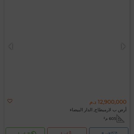
12,900,000 د.م
أرض ب لارميطاج, الدار البيضاء
605 م²
لإتصال
اتصل
الواتساب