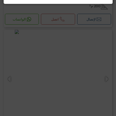
200 م²
لإتصال
اتصل
الواتساب