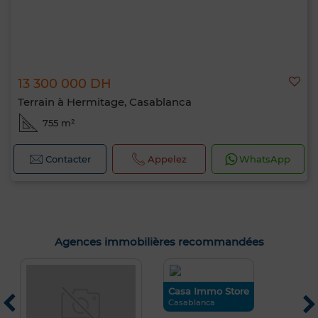
13 300 000 DH
Terrain à Hermitage, Casablanca
755 m²
Contacter
Appelez
WhatsApp
Agences immobilières recommandées
Casa Immo Store
L
Casablanca
C