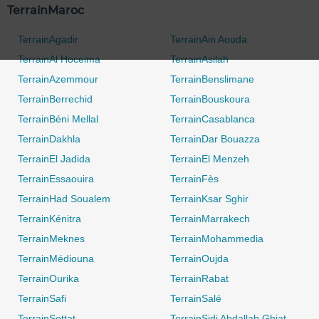
TerrainMaroc
TerrainAgadir
TerrainAin Aouda
TerrainAl Hoceima
TerrainAsilah
TerrainAzemmour
TerrainBenslimane
TerrainBerrechid
TerrainBouskoura
TerrainBéni Mellal
TerrainCasablanca
TerrainDakhla
TerrainDar Bouazza
TerrainEl Jadida
TerrainEl Menzeh
TerrainEssaouira
TerrainFès
TerrainHad Soualem
TerrainKsar Sghir
TerrainKénitra
TerrainMarrakech
TerrainMeknes
TerrainMohammedia
TerrainMédiouna
TerrainOujda
0 / 500
TerrainOurika
TerrainRabat
TerrainSafi
TerrainSalé
TerrainSettat
TerrainSidi Abdallah Ghiat