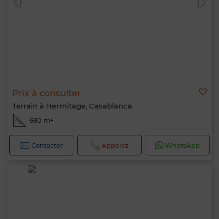
Prix à consulter
Terrain à Hermitage, Casablanca
680 m²
Contacter
Appelez
WhatsApp
Bonjour, je suis MIA. Quel critère souhaitez-
vous appliquer maintenant ?