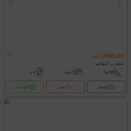
1,068,120 د.م
شقة ب النواصر
98 م²
3 غرف
2 حـ
لإتصال
اتصل
الواتساب