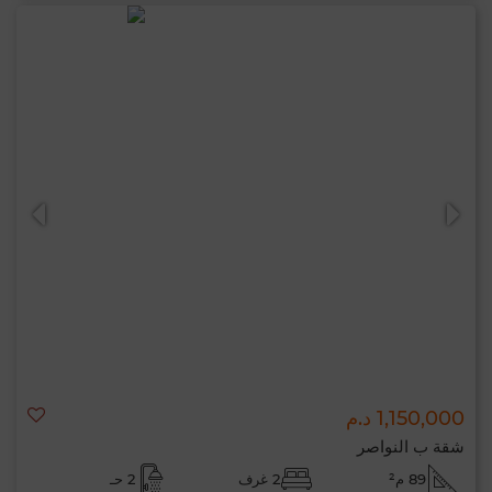
1,150,000 د.م
شقة ب النواصر
89 م²
2 غرف
2 حـ