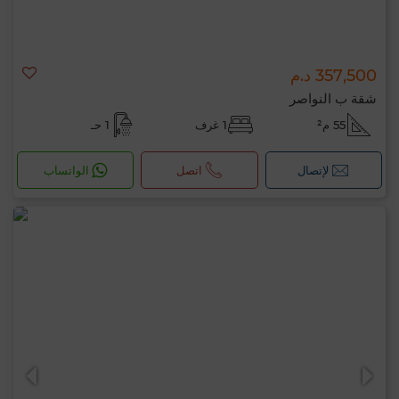
357,500 د.م
شقة ب النواصر
55 م²
1 غرف
1 حـ
لإتصال
اتصل
الواتساب