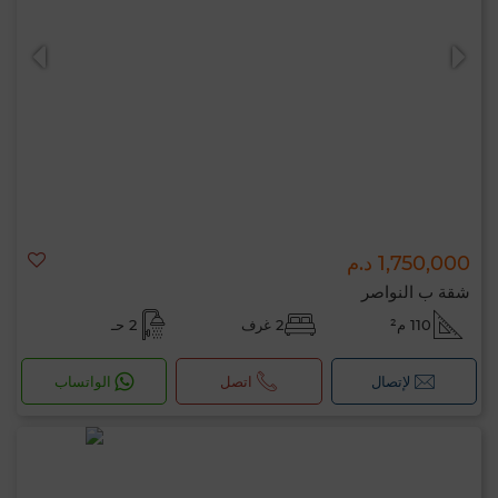
0 / 500
1,750,000 د.م
شقة ب النواصر
110 م²
2 غرف
2 حـ
لإتصال
اتصل
الواتساب