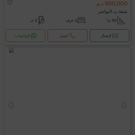
900,000 د.م
شقة ب النواصر
90 م²
2 غرف
2 حـ
لإتصال
اتصل
الواتساب