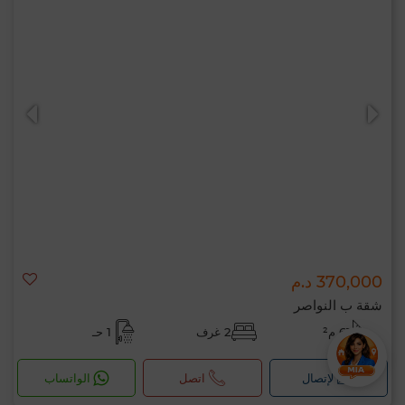
370,000 د.م
شقة ب النواصر
61 م²
2 غرف
1 حـ
لإتصال
اتصل
الواتساب