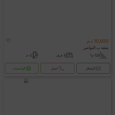
10,500 د.م
شقة ب النواصر
123 م²
3 غرف
2 حـ
لإتصال
اتصل
الواتساب