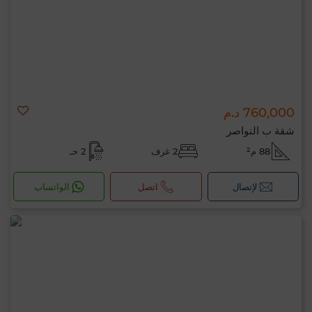
760,000 د.م
شقة ب النواصر
88 م²
2 غرف
2 حـ
لإتصال
اتصل
الواتساب