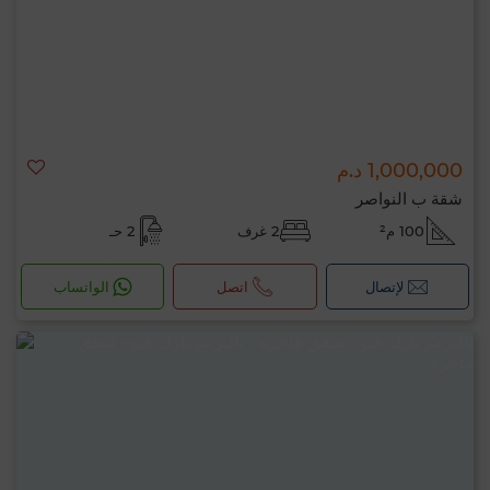
1,000,000 د.م
شقة ب النواصر
100 م²
2 غرف
2 حـ
لإتصال
اتصل
الواتساب