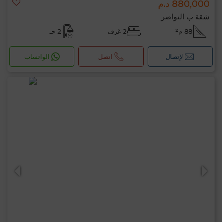
880,000 د.م
شقة ب النواصر
88 م²
2 غرف
2 حـ
لإتصال
اتصل
الواتساب