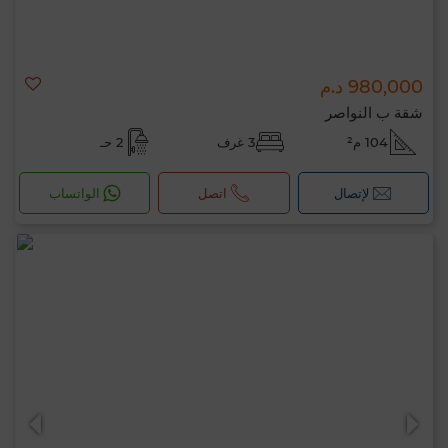
980,000 د.م
شقة ب النواصر
104 م²
3 غرف
2 حـ
لإتصال
اتصل
الواتساب