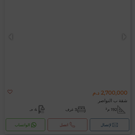
2,700,000 د.م
شقة ب النواصر
192 م²
3 غرف
4 حـ
لإتصال
اتصل
الواتساب