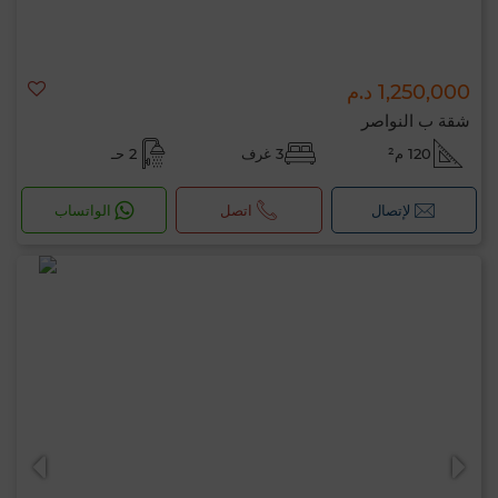
1,250,000 د.م
شقة ب النواصر
120 م²
3 غرف
2 حـ
لإتصال
اتصل
الواتساب