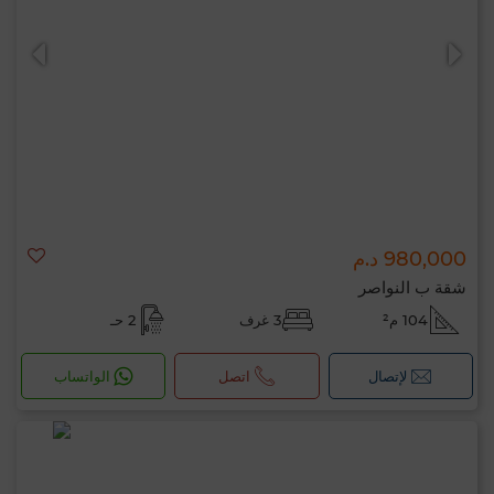
980,000 د.م
شقة ب النواصر
104 م²
3 غرف
2 حـ
لإتصال
اتصل
الواتساب