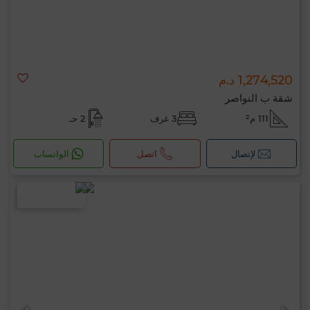
1,274,520 د.م
شقة ب النواصر
111 م²
3 غرف
2 حـ
لإتصال
اتصل
الواتساب