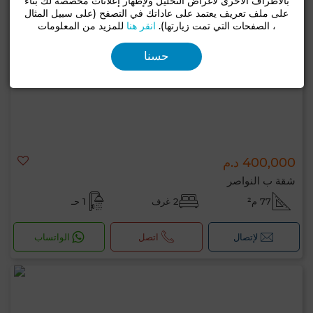
بالأطراف الأخرى لأغراض التحليل ولإظهار إعلانات مخصصة لك بناءً
على ملف تعريف يعتمد على عاداتك في التصفح (على سبيل المثال
، الصفحات التي تمت زيارتها).
انقر هنا
للمزيد من المعلومات
حسنا
400,000 د.م
شقة ب النواصر
77 م²
2 غرف
1 حـ
لإتصال
اتصل
الواتساب