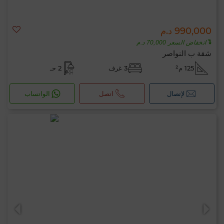
990,000 د.م
انخفاض السعر 70,000 د.م
شقة ب النواصر
125 م²
3 غرف
2 حـ
لإتصال
اتصل
الواتساب
مرحبًا، أنا MIA. ما المعيار الذي ترغب في تطبيقه
الآن؟