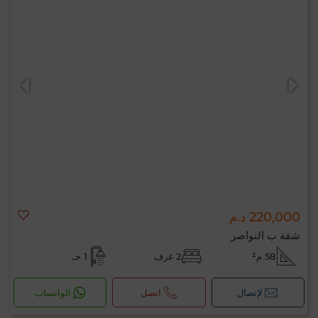
220,000 د.م
شقة ب النواصر
58 م²
2 غرف
1 حـ
لإتصال
اتصل
الواتساب