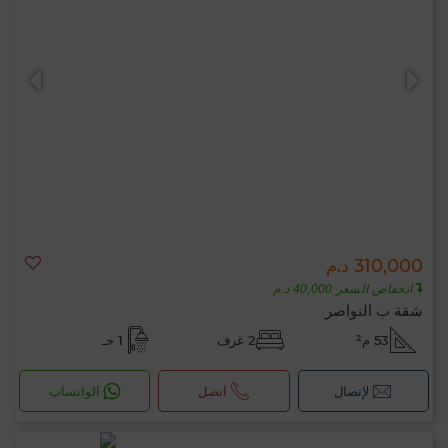
310,000 د.م
انخفاض السعر 40,000 د.م
شقة ب النواصر
53 م²
2 غرف
1 حـ
لإتصال
اتصل
الواتساب