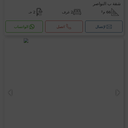
شقة ب النواصر
66 م²
2 غرف
2 حـ
لإتصال
اتصل
الواتساب