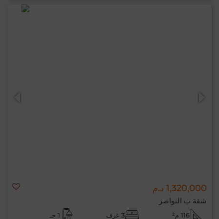
1,320,000 د.م
شقة ب النواصر
116 م²
3 غرف
1 حـ