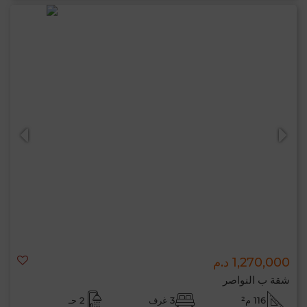
1,270,000 د.م
شقة ب النواصر
116 م²
3 غرف
2 حـ