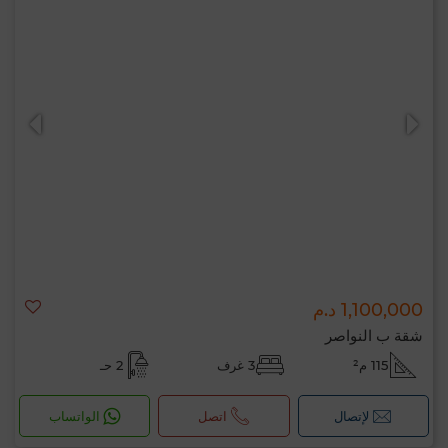
1,100,000 د.م
شقة ب النواصر
115 م²
3 غرف
2 حـ
لإتصال
اتصل
الواتساب