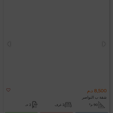
8,500 د.م
شقة ب النواصر
90 م²
2 غرف
2 حـ