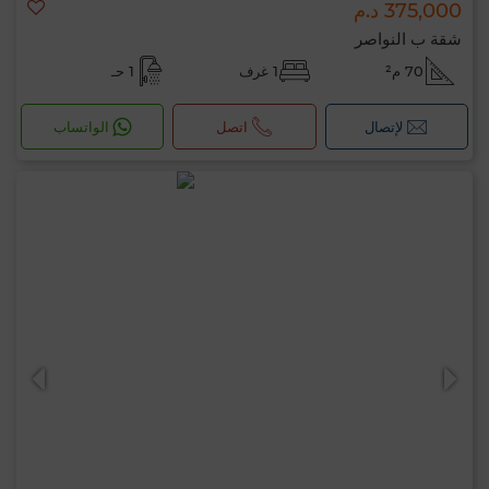
375,000 د.م
شقة ب النواصر
70 م²
1 غرف
1 حـ
لإتصال
اتصل
الواتساب