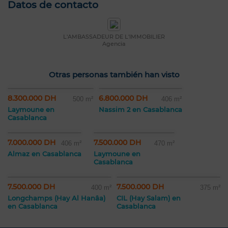
Datos de contacto
L'AMBASSADEUR DE L'IMMOBILIER
Agencia
Otras personas también han visto
8.300.000 DH
6.800.000 DH
500 m²
406 m²
Laymoune en
Nassim 2 en Casablanca
Casablanca
7.000.000 DH
7.500.000 DH
406 m²
470 m²
Almaz en Casablanca
Laymoune en
Casablanca
7.500.000 DH
7.500.000 DH
400 m²
375 m²
Longchamps (Hay Al Hanâa)
CIL (Hay Salam) en
en Casablanca
Casablanca