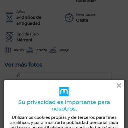
habitable
Años
Orientación
5-10 años de
Oeste
antigüedad
Tipo de suelo
Mármol
Jardín
Terraza
Garaje
Ver más fotos
Su privacidad es importante para
nosotros.
Utilizamos cookies propias y de terceros para fines
analíticos y para mostrarte publicidad personalizada
en base a un perfil elaborado a partir de tus hábitos